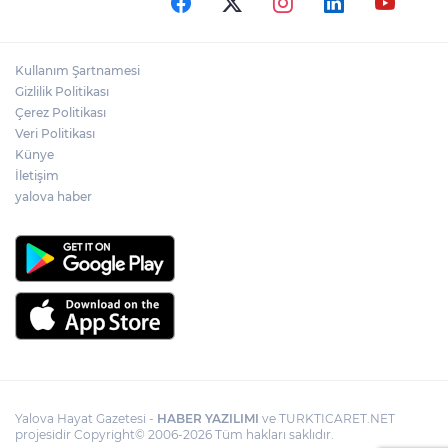
Kullanım Şartnamesi
Gizlilik Politikası
Çerez Politikası
Veri Politikası
Künye
İletişim
yalova haber
Yalova Hayat Gazetesi -
HABER YAZILIMI
ve TURKTICARET.NET
projesidir Copyright© 2006-2026 Tüm hakları saklıdır.