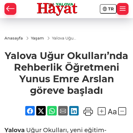
TR
Anasayfa
Yaşam
Yalova Uğur
Okulları’nda
Rehberlik
Yalova Uğur Okulları’nda
Öğretmeni
Yunus Emre
Arslan
Rehberlik Öğretmeni
göreve
başladı
Yunus Emre Arslan
göreve başladı
Yalova
Uğur Okulları, yeni eğitim-