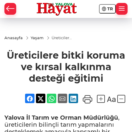
TR
Anasayfa
Yaşam
Üreticilere
bitki
koruma
Üreticilere bitki koruma
ve kırsal
kalkınma
desteği
ve kırsal kalkınma
eğitimi
desteği eğitimi
Yalova
İl Tarım ve Orman Müdürlüğü
,
üreticilerin bilinçli tarım yapmalarını
desteklemek amacıyla kapsamlı bir