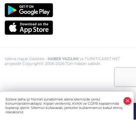
Yalova Hayat Gazetesi -
HABER YAZILIMI
ve TURKTICARET.NET
projesidir Copyright© 2006-2026 Tüm hakları saklıdır.
Sizlere daha iyi hizmet sunabilmek adına sitemizde çerez
konumlandırmaktayız. Kişisel verileriniz, KVKK ve GDPR kapsamında
toplanıp işlenir. Sitemizi kullanarak, çerezleri kullanmamızı kabul etmiş
olacaksınız.
Anasayfa
Haber Ara