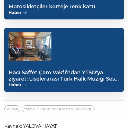
Motosikletçiler korteje renk kattı
Haber
Hacı Saffet Çam Vakfı’ndan YTSO'ya
ziyaret: Liselerarası Türk Halk Müziği Ses
Yarışması yapılacak
Haber
Yalova
Yalova İl Tarım Ve Orman Müdürlüğü
Kaynak: YALOVA HAYAT