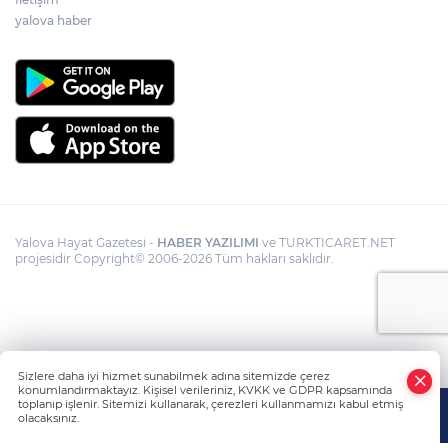
yalova haber
Yalova Hayat Gazetesi -
HABER YAZILIMI
ve TURKTICARET.NET
projesidir Copyright© 2006-2026 Tüm hakları saklıdır.
Sizlere daha iyi hizmet sunabilmek adına sitemizde çerez
konumlandırmaktayız. Kişisel verileriniz, KVKK ve GDPR kapsamında
toplanıp işlenir. Sitemizi kullanarak, çerezleri kullanmamızı kabul etmiş
olacaksınız.
Anasayfa
Haber Ara