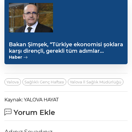
Bakan Şimşek, “Türkiye ekonomisi şoklara
karşı dirençli, gerekli tüm adımlar
atılacak”
Haber
Yalova
Sağlıklı Genç Haftası
Yalova İl Sağlık Müdürlüğü
Kaynak: YALOVA HAYAT
Yorum Ekle