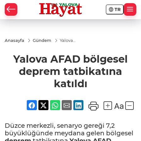
TR
Anasayfa
Gündem
Yalova
AFAD
bölgesel
Yalova AFAD bölgesel
deprem
tatbikatına
katıldı
deprem tatbikatına
katıldı
Düzce merkezli, senaryo gereği 7,2
büyüklüğünde meydana gelen bölgesel
deprem
tatbikatına
Yalova
AFAD