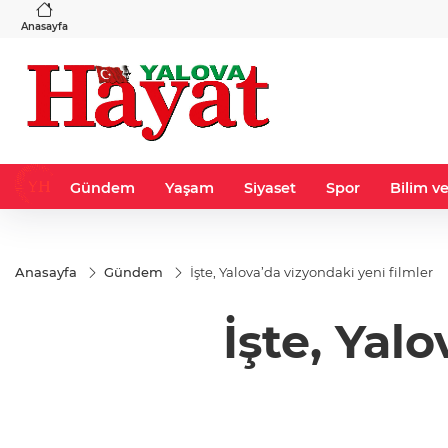
VND
GAU/TRY
6
%0,37
0,0018
%0,21
6.535,83
%0,61
Anasayfa
Gündem
Yaşam
Siyaset
Spor
Bilim ve
Anasayfa
Gündem
İşte, Yalova’da vizyondaki yeni filmler
İşte, Yal