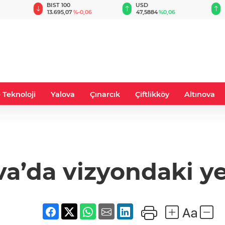
BIST 100
USD
EUR
13.695,07
%-0,06
47,5884
%0,06
55,0514
%
 Teknoloji
Yalova
Çınarcık
Çiftlikköy
Altınova
ova’da vizyondaki ye