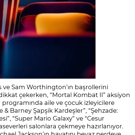
 ve Sam Worthington’ın başrollerini
 dikkat çekerken, “Mortal Kombat II” aksiyon
n programında aile ve çocuk izleyicilere
ie & Barney Şapşik Kardeşler”, “Şehzade:
si”, “Super Mario Galaxy” ve “Cesur
aseverleri salonlara çekmeye hazırlanıyor.
ichael Jackson’ın hayatını beyaz perdeye