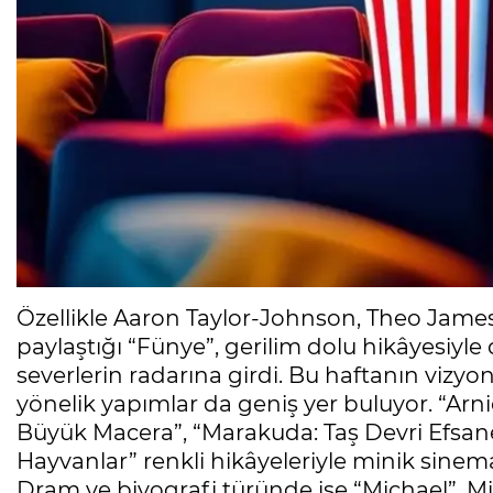
Özellikle Aaron Taylor-Johnson, Theo James
paylaştığı “Fünye”, gerilim dolu hikâyesiyle
severlerin radarına girdi. Bu haftanın vizyo
yönelik yapımlar da geniş yer buluyor. “Arn
Büyük Macera”, “Marakuda: Taş Devri Efsane
Hayvanlar” renkli hikâyeleriyle minik sinem
Dram ve biyografi türünde ise “Michael”, M