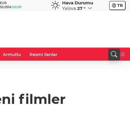
Hava Durumu
GBP
CHF
TR
0,09
64,2113
%0,20
58,8308
%-0,15
Yalova
27 °
Armutlu
Resmi ilanlar
ni filmler