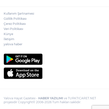
Kullanım Şartnamesi
Gizlilik Politikası
Çerez Politikası
Veri Politikası
Künye
İletişim
yalova haber
Yalova Hayat Gazetesi -
HABER YAZILIMI
ve TURKTICARET.NET
projesidir Copyright© 2006-2026 Tüm hakları saklıdır.