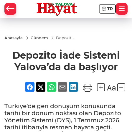
TR
Anasayfa
Gündem
Depozito
İade
Sistemi
Depozito İade Sistemi
Yalova’da
da
başlıyor
Yalova’da da başlıyor
Türkiye’de geri dönüşüm konusunda
tarihi bir dönüm noktası olan Depozito
Yönetim Sistemi (DYS), 1 Temmuz 2026
tarihi itibarıyla resmen hayata geçti.