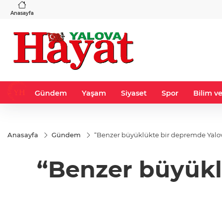
VND
GAU/TRY
3
%-0,22
0,0018
%0,32
6.660,55
%2,59
Anasayfa
Gündem
Yaşam
Siyaset
Spor
Bilim ve
Anasayfa
Gündem
“Benzer büyüklükte bir depremde Yalova
“Benzer büyükl