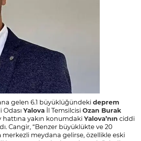
na gelen 6.1 büyüklüğündeki
deprem
ri Odası
Yalova
İl Temsilcisi
Ozan Burak
ay hattına yakın konumdaki
Yalova’nın
ciddi
dı. Cangir, “Benzer büyüklükte ve 20
a
merkezli meydana gelirse, özellikle eski