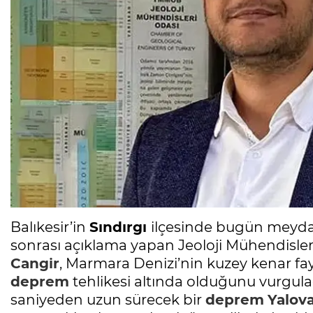
Balıkesir’in
Sındırgı
ilçesinde bugün meyda
sonrası açıklama yapan Jeoloji Mühendisle
Cangir
, Marmara Denizi’nin kuzey kenar f
deprem
tehlikesi altında olduğunu vurgula
saniyeden uzun sürecek bir
deprem
Yalov