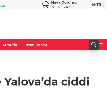
Hava Durumu
GBP
CHF
TR
0,32
64,3468
%0,38
59,0083
%0,82
Yalova
26 °
Armutlu
Resmi ilanlar
Yalova’da ciddi