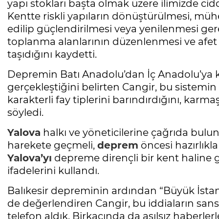
yapı stokları başta olmak üzere ilimizde cid
Kentte riskli yapıların dönüştürülmesi, müh
edilip güçlendirilmesi veya yenilenmesi gere
toplanma alanlarının düzenlenmesi ve afet b
taşıdığını kaydetti.
Depremin Batı Anadolu’dan İç Anadolu’ya k
gerçekleştiğini belirten Cangir, bu sistem
karakterli fay tiplerini barındırdığını, karma
söyledi.
Yalova
halkı ve yöneticilerine çağrıda buluna
harekete geçmeli,
deprem
öncesi hazırlık
Yalova’yı
depreme dirençli bir kent haline g
ifadelerini kullandı.
Balıkesir depreminin ardından “Büyük İsta
de değerlendiren Cangir, bu iddiaların sans
telefon aldık. Birkaçında da asılsız haberlerle