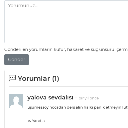
Gönderilen yorumların küfür, hakaret ve suç unsuru içerme
Gönder
Yorumlar (
1
)
yalova sevdalısı
-
bir yıl önce
üşümezsoy hocadan ders alın halkı panik etmeyin lü
Yanıtla