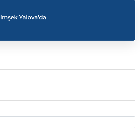
Şimşek Yalova’da