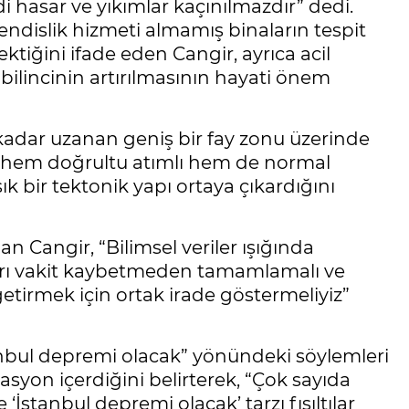
di hasar ve yıkımlar kaçınılmazdır” dedi.
endislik hizmeti almamış binaların tespit
ktiğini ifade eden Cangir, ayrıca acil
ilincinin artırılmasının hayati önem
adar uzanan geniş bir fay zonu üzerinde
in hem doğrultu atımlı hem de normal
şık bir tektonik yapı ortaya çıkardığını
n Cangir, “Bilimsel veriler ışığında
ları vakit kaybetmeden tamamlamalı ve
etirmek için ortak irade göstermeliyiz”
nbul depremi olacak” yönündeki söylemleri
asyon içerdiğini belirterek, “Çok sayıda
 ‘İstanbul depremi olacak’ tarzı fısıltılar