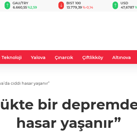
BIST 100
USD
EUR
13.779,39
%-0,14
47,6787
%0,18
55,1254
%
 Teknoloji
Yalova
Çınarcık
Çiftlikköy
Altınova
’da ciddi hasar yaşanır”
ükte bir depremde 
hasar yaşanır”