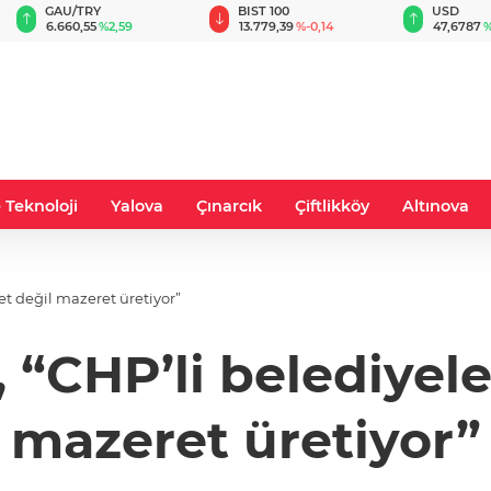
BIST 100
USD
EUR
13.779,39
%-0,14
47,6787
%0,18
55,1254
%
 Teknoloji
Yalova
Çınarcık
Çiftlikköy
Altınova
t değil mazeret üretiyor”
 “CHP’li belediyele
mazeret üretiyor”