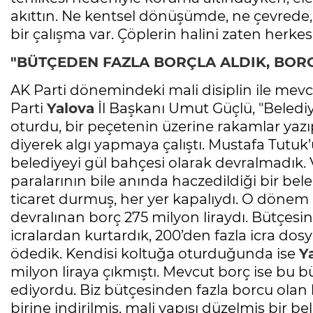
akıttın. Ne kentsel dönüşümde, ne çevrede, 
bir çalışma var. Çöplerin halini zaten herke
"BÜTÇEDEN FAZLA BORÇLA ALDIK, BORC
AK Parti dönemindeki mali disiplin ile mev
Parti
Yalova
İl Başkanı Umut Güçlü, "Beled
oturdu, bir peçetenin üzerine rakamlar yazı
diyerek algı yapmaya çalıştı. Mustafa Tutuk
belediyeyi gül bahçesi olarak devralmadık. 
paralarının bile anında haczedildiği bir be
ticaret durmuş, her yer kapalıydı. O dönem 
devralınan borç 275 milyon liraydı. Bütçesin
icralardan kurtardık, 200’den fazla icra d
ödedik. Kendisi koltuğa oturduğunda ise
Y
milyon liraya çıkmıştı. Mevcut borç ise bu 
ediyordu. Biz bütçesinden fazla borcu olan 
birine indirilmiş, mali yapısı düzelmiş bir 