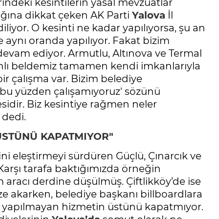
rindeki kesintilerin yasal mevzuatlar
ğına dikkat çeken AK Parti
Yalova
İl
iyor. O kesinti ne kadar yapılıyorsa, şu an
e aynı oranda yapılıyor. Fakat bizim
 devam ediyor. Armutlu, Altınova ve Termal
şanlı beldemiz tamamen kendi imkanlarıyla
bir çalışma var. Bizim belediye
, bu yüzden çalışamıyoruz' sözünü
idir. Biz kesintiye rağmen neler
dedi.
 ÜSTÜNÜ KAPATMIYOR"
ni eleştirmeyi sürdüren Güçlü, Çınarcık ve
"Karşı tarafa baktığımızda örneğin
aracı derdine düşülmüş. Çiftlikköy’de ise
akarken, belediye başkanı billboardlara
r, yapılmayan hizmetin üstünü kapatmıyor.