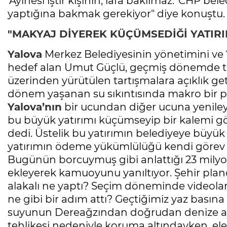
'Ayinesi iştir kişinin, lafa bakılmaz.' CHP bel
yaptığına bakmak gerekiyor" diye konuştu.
"MAKYAJ DİYEREK KÜÇÜMSEDİĞİ YATIRI
Yalova
Merkez Belediyesinin yönetimini ve
hedef alan Umut Güçlü, geçmiş dönemde ta
üzerinden yürütülen tartışmalara açıklık ge
dönem yaşanan su sıkıntısında makro bir pla
Yalova’nın
bir ucundan diğer ucuna yenileyi
bu büyük yatırımı küçümseyip bir kalemi gös
dedi. Üstelik bu yatırımın belediyeye büyük 
yatırımın ödeme yükümlülüğü kendi görev s
Bugünün borcuymuş gibi anlattığı 23 milyo
ekleyerek kamuoyunu yanıltıyor. Şehir pla
alakalı ne yaptı? Seçim döneminde videolar
ne gibi bir adım attı? Geçtiğimiz yaz basına
suyunun Dereağzından doğrudan denize akt
tehlikesi nedeniyle koruma altındayken, eleşt