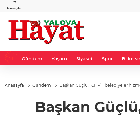
VND
GAU/TRY
3
%-0,22
0,0018
%0,32
6.660,55
%2,59
Anasayfa
Gündem
Yaşam
Siyaset
Spor
Bilim ve
Anasayfa
Gündem
Başkan Güçlü, “CHP’li belediyeler hizme
Başkan Güçlü,