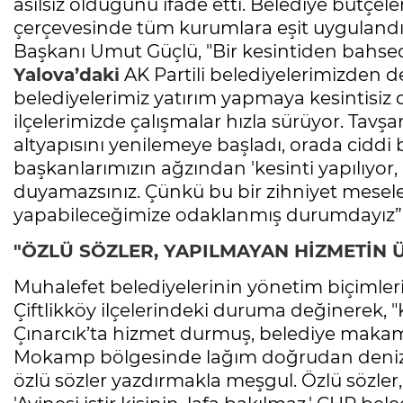
asılsız olduğunu ifade etti. Belediye bütçele
çerçevesinde tüm kurumlara eşit uygulandı
Başkanı Umut Güçlü, "Bir kesintiden bahsedil
Yalova’daki
AK Partili belediyelerimizden d
belediyelerimiz yatırım yapmaya kesintisiz
ilçelerimizde çalışmalar hızla sürüyor. Tav
altyapısını yenilemeye başladı, orada ciddi 
başkanlarımızın ağzından 'kesinti yapılıyor
duyamazsınız. Çünkü bu bir zihniyet meseles
yapabileceğimize odaklanmış durumdayız” 
"ÖZLÜ SÖZLER, YAPILMAYAN HİZMETİN
Muhalefet belediyelerinin yönetim biçimleri
Çiftlikköy ilçelerindeki duruma değinerek, 
Çınarcık’ta hizmet durmuş, belediye makam 
Mokamp bölgesinde lağım doğrudan denize 
özlü sözler yazdırmakla meşgul. Özlü sözle