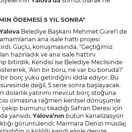
ediyelerinin
Yalova’da
somut olarak ne
MIN ÖDEMESİ 5 YIL SONRA"
Yalova
Belediye Başkanı Mehmet Gürel'i de
mamlanan ana isale hattı projesi
tirdi. Güçlü, konuşmasında, "Geçtiğimiz
n hazırladık ve ana isale hattını
p bitirdik. Kendisi ise Belediye Meclisinde
tererek, 'Alın bir boru, ne var bu boruda?'
bir borç yükü getirdiğini iddia ediyor. Bu
üresinde değil, 5 sene sonra başlayacak.
n dolarlık yatırımı mevcut borç stoğuna
ncısı olmasına rağmen kentsel dönüşümle
 çekip burnunu tıkadığı Safran Deresi için
 da yansıdı;
Yalova’nın
bütün kanalizasyon
ığı görüntülendi. Marmara Denizi müsilaj
irdiğin o kirliliği kendi elinle denize