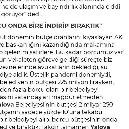
ne de ulaşım ve bayındırlık alanında ciddi
s görüyor" dedi.
U ONDA BİRE İNDİRİP BIRAKTIK"
cut dönemin bütçe oranlarını kıyaslayan AK
iye başkanlığını kazandığında makamına
p gelen misafirlere 'Bu kadar borcumuz var'
’un vekaleten göreve geldiği süreçte biz
Veznelerinde avukatların beklediği, su
lediye aldık. Üstelik pandemi dönemiydi,
belediyenin bütçesi 225 milyon lirayken,
den fazla borcu olan bir belediyeyi
osyasını vatandaşları mağdur etmeden
alova
Belediyesi’nin bütçesi 2 milyar 250
bütçenin sadece yüzde 10’una tekabül
bir belediyeyi alıp, borcu bütçesinin onda
belediye bıraktık. Takdir tamamen
Yalova