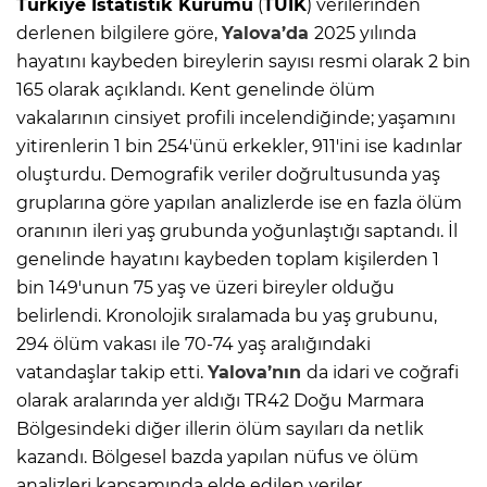
Türkiye İstatistik Kurumu
(
TÜİK
) verilerinden
derlenen bilgilere göre,
Yalova’da
2025 yılında
hayatını kaybeden bireylerin sayısı resmi olarak 2 bin
165 olarak açıklandı. Kent genelinde ölüm
vakalarının cinsiyet profili incelendiğinde; yaşamını
yitirenlerin 1 bin 254'ünü erkekler, 911'ini ise kadınlar
oluşturdu. Demografik veriler doğrultusunda yaş
gruplarına göre yapılan analizlerde ise en fazla ölüm
oranının ileri yaş grubunda yoğunlaştığı saptandı. İl
genelinde hayatını kaybeden toplam kişilerden 1
bin 149'unun 75 yaş ve üzeri bireyler olduğu
belirlendi. Kronolojik sıralamada bu yaş grubunu,
294 ölüm vakası ile 70-74 yaş aralığındaki
vatandaşlar takip etti.
Yalova’nın
da idari ve coğrafi
olarak aralarında yer aldığı TR42 Doğu Marmara
Bölgesindeki diğer illerin ölüm sayıları da netlik
kazandı. Bölgesel bazda yapılan nüfus ve ölüm
analizleri kapsamında elde edilen veriler