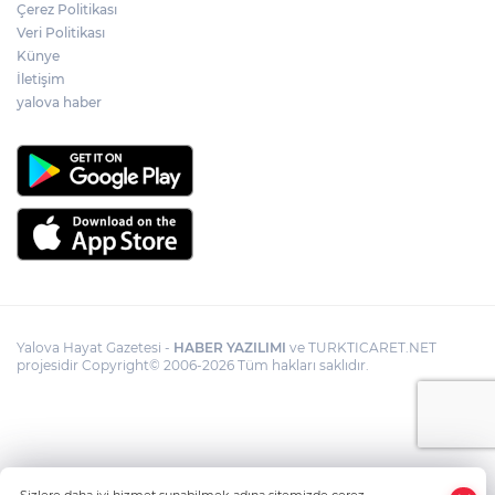
Çerez Politikası
Veri Politikası
Künye
İletişim
yalova haber
Yalova Hayat Gazetesi -
HABER YAZILIMI
ve TURKTICARET.NET
projesidir Copyright© 2006-2026 Tüm hakları saklıdır.