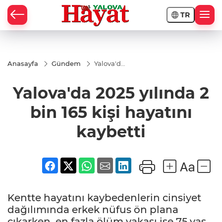
TR
Anasayfa
Gündem
Yalova'da
2025
yılında 2
Yalova'da 2025 yılında 2
bin 165
kişi
hayatını
bin 165 kişi hayatını
kaybetti
kaybetti
Kentte hayatını kaybedenlerin cinsiyet
dağılımında erkek nüfus ön plana
çıkarken, en fazla ölüm vakası ise 75 yaş