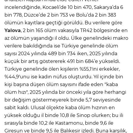
incelendiğinde, Kocaeli’de 10 bin 470, Sakarya’da 6
bin 778, Düzce’de 2 bin 753 ve Bolu’da 2 bin 383
ölümün kayıtlara geçtiği görüldü. Bu verilere göre
Yalova
, 2 bin 165 ölüm vakasıyla TR42 bölgesinde en
az ölümün yaşandığı il oldu. Ülke genelindeki makro
verilere bakıldığında ise Türkiye genelinde ölüm
sayısı 2024 yılında 489 bin 734 iken, 2025 yılında
küçük bir artış göstererek 491 bin 684’e yükseldi.
Türkiye genelinde ölen kişilerin %55,1'ini erkekler,
%44,9'unu ise kadın nüfus oluşturdu. Yıl içinde bin
kişi başına düşen ölüm sayısını ifade eden "kaba
ölüm hızı", 2025 yılında bir önceki yıla göre herhangi
bir değişim göstermeyerek binde 5,7 seviyesinde
sabit kaldı. Ulusal ölçekte kaba ölüm hızının en
yüksek olduğu il binde 10,8 ile Sinop olurken; bu ili
sırasıyla binde 10,2 ile Kastamonu, binde 9,6 ile
Giresun ve binde 9,5 ile Balıkesir izledi. Buna karşılık,