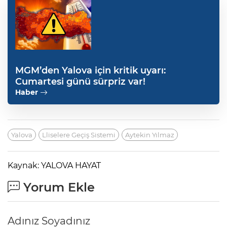
MGM’den Yalova için kritik uyarı:
Cumartesi günü sürpriz var!
Haber
Yalova
Lliselere Geçiş Sistemi
Aytekin Yılmaz
Kaynak: YALOVA HAYAT
Yorum Ekle
Adınız Soyadınız