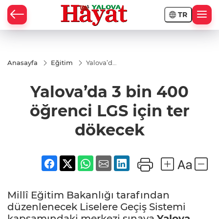
TR
Anasayfa
Eğitim
Yalova’da
3 bin 400
öğrenci
Yalova’da 3 bin 400
LGS için
ter
dökecek
öğrenci LGS için ter
dökecek
Millî Eğitim Bakanlığı tarafından
düzenlenecek Liselere Geçiş Sistemi
kapsamındaki merkezi sınava
Yalova