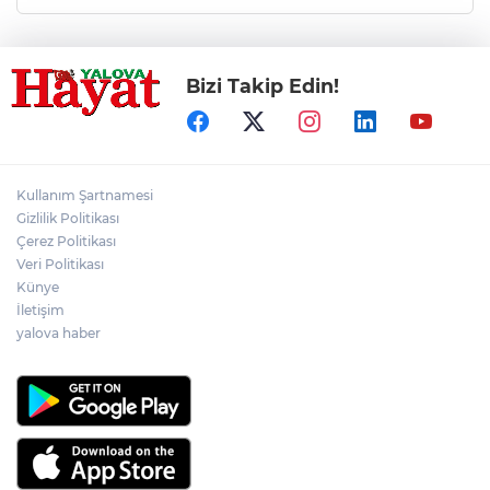
Bizi Takip Edin!
Kullanım Şartnamesi
Gizlilik Politikası
Çerez Politikası
Veri Politikası
Künye
İletişim
yalova haber