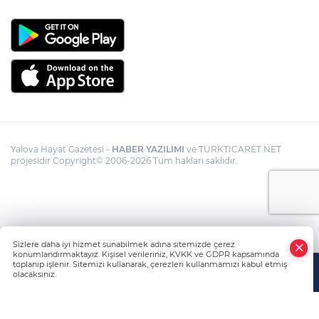
Yalova Hayat Gazetesi -
HABER YAZILIMI
ve TURKTICARET.NET
projesidir Copyright© 2006-2026 Tüm hakları saklıdır.
Sizlere daha iyi hizmet sunabilmek adına sitemizde çerez
konumlandırmaktayız. Kişisel verileriniz, KVKK ve GDPR kapsamında
toplanıp işlenir. Sitemizi kullanarak, çerezleri kullanmamızı kabul etmiş
olacaksınız.
Anasayfa
Haber Ara