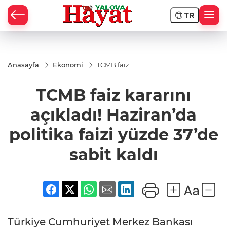
TR
Anasayfa
Ekonomi
TCMB faiz
kararını
açıkladı!
TCMB faiz kararını
Haziran’da
politika
faizi yüzde
açıkladı! Haziran’da
37’de sabit
kaldı
politika faizi yüzde 37’de
sabit kaldı
Türkiye Cumhuriyet Merkez Bankası