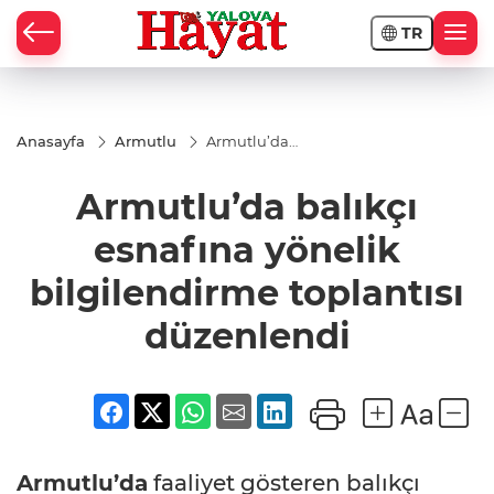
TR
Anasayfa
Armutlu
Armutlu’da
balıkçı
esnafına
Armutlu’da balıkçı
yönelik
bilgilendirme
toplantısı
esnafına yönelik
düzenlendi
bilgilendirme toplantısı
düzenlendi
Armutlu’da
faaliyet gösteren balıkçı