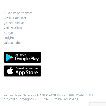
Kullanım Şartnamesi
Gizlilik Politikası
Çerez Politikası
Veri Politikası
Künye
İletişim
yalova haber
Yalova Hayat Gazetesi -
HABER YAZILIMI
ve TURKTICARET.NET
projesidir Copyright© 2006-2026 Tüm hakları saklıdır.