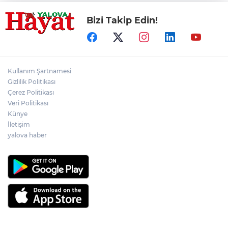
Bizi Takip Edin!
Kullanım Şartnamesi
Gizlilik Politikası
Çerez Politikası
Veri Politikası
Künye
İletişim
yalova haber