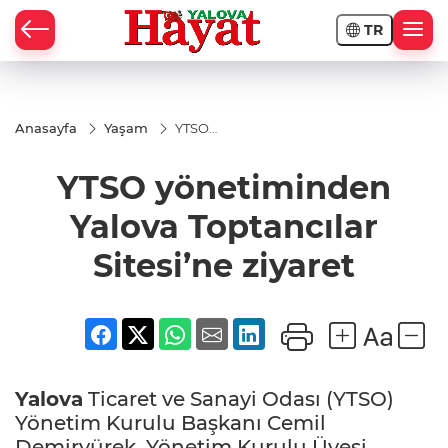
TR
Anasayfa
Yaşam
YTSO
yönetiminden
Yalova
YTSO yönetiminden
Toptancılar
Sitesi’ne
ziyaret
Yalova Toptancılar
Sitesi’ne ziyaret
Yalova
Ticaret ve Sanayi Odası (YTSO)
Yönetim Kurulu Başkanı Cemil
Demiryürek, Yönetim Kurulu Üyesi