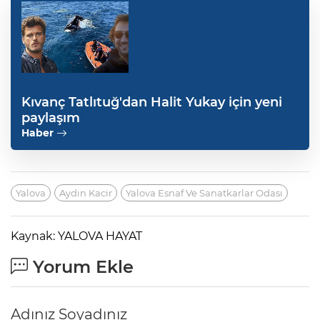
Kıvanç Tatlıtuğ'dan Halit Yukay için yeni
paylaşım
Haber
Yalova
Aydın Kacir
Yalova Esnaf Ve Sanatkarlar Odası
Kaynak: YALOVA HAYAT
Yorum Ekle
Adınız Soyadınız