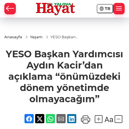
TR
Anasayfa
Yaşam
YESO Başkan
Yardımcısı
Aydın
YESO Başkan Yardımcısı
Kacir’dan
açıklama
“önümüzdeki
Aydın Kacir’dan
dönem
yönetimde
açıklama “önümüzdeki
olmayacağım”
dönem yönetimde
olmayacağım”