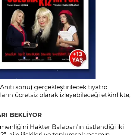
nıtı sonu) gerçekleştirilecek tiyatro
rın ücretsiz olarak izleyebileceği etkinlikte,
RI BEKLİYOR
menliğini Hakter Balaban’ın üstlendiği iki
 aile ilişkileri ve toplumsal yaşamın