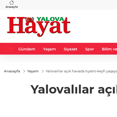
VND
GAU/TRY
43
%-0,22
0,0018
%0,32
6.660,55
%2,59
Anasayfa
Gündem
Yaşam
Siyaset
Spor
Bilim ve
Anasayfa
Yaşam
Yalovalılar açık havada tiyatro keyfi yaşa
Yalovalılar aç