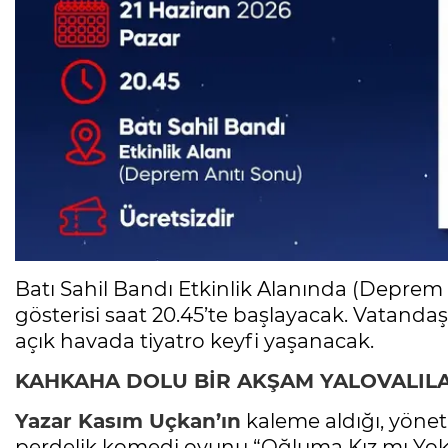
Batı Sahil Bandı Etkinlik Alanında (Deprem A
gösterisi saat 20.45’te başlayacak. Vatandaşla
açık havada tiyatro keyfi yaşanacak.
KAHKAHA DOLU BİR AKŞAM YALOVALILA
Yazar Kasım Uçkan’ın
kaleme aldığı, yönet
perdelik komedi oyunu “Oğluma Kız mı Yok?”,