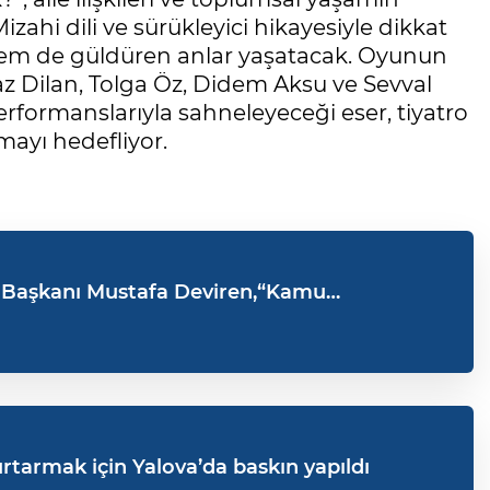
izahi dili ve sürükleyici hikayesiyle dikkat
hem de güldüren anlar yaşatacak. Oyunun
 Dilan, Tolga Öz, Didem Aksu ve Sevval
erformanslarıyla sahneleyeceği eser, tiyatro
ayı hedefliyor.
 Başkanı Mustafa Deviren,“Kamu
 savunmaya devam edeceğiz”
urtarmak için Yalova’da baskın yapıldı