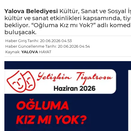
Yalova
Belediyesi
Kültür, Sanat ve Sosyal
kültür ve sanat etkinlikleri kapsamında, ti
bekliyor. “Oğluma Kız mı Yok?” adlı komedi
buluşacak.
Haber Giriş Tarihi: 20.06.2026 04:53
Haber Güncellenme Tarihi: 20.06.2026 04:54
Kaynak:
YALOVA
HAYAT