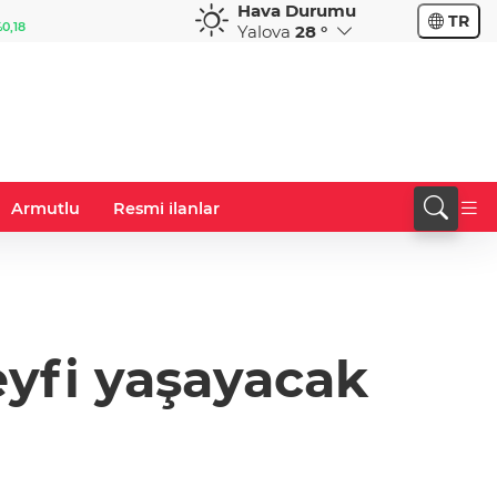
Hava Durumu
GBP
CHF
TR
%0,32
64,3468
%0,38
59,0083
%0,82
Yalova
28 °
Armutlu
Resmi ilanlar
keyfi yaşayacak