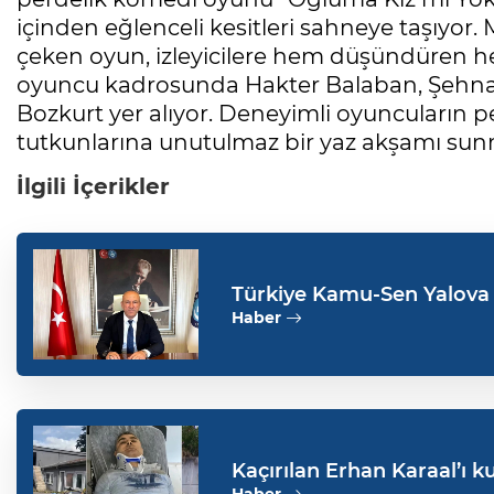
içinden eğlenceli kesitleri sahneye taşıyor. M
çeken oyun, izleyicilere hem düşündüren 
oyuncu kadrosunda Hakter Balaban, Şehnaz
Bozkurt yer alıyor. Deneyimli oyuncuların p
tutkunlarına unutulmaz bir yaz akşamı sunm
İlgili İçerikler
Türkiye Kamu-Sen Yalova
çalışanlarının haklarını
Haber
Kaçırılan Erhan Karaal’ı k
Haber