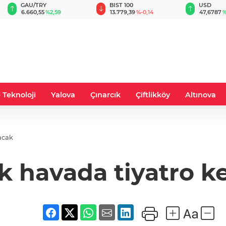
BIST 100
USD
EUR
13.779,39
%-0,14
47,6787
%0,18
55,1254
 Teknoloji
Yalova
Çınarcık
Çiftlikköy
Altınova
yacak
ık havada tiyatro 