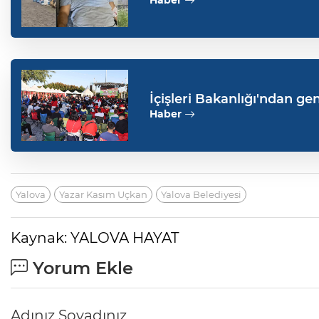
İçişleri Bakanlığı'ndan g
Haber
Yalova
Yazar Kasım Uçkan
Yalova Belediyesi
Kaynak: YALOVA HAYAT
Yorum Ekle
Adınız Soyadınız