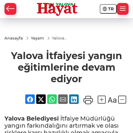
TR
Anasayfa
Yaşam
Yalova
İtfaiyesi
yangın
Yalova İtfaiyesi yangın
eğitimlerine
devam
ediyor
eğitimlerine devam
ediyor
Yalova
Belediyesi
İtfaiye Müdürlüğü
yangın farkındalığını artırmak ve olası
risklere karşı hazırlıklı olmak amacıyla