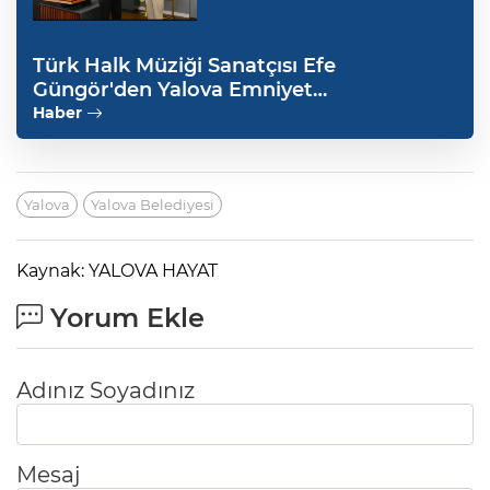
Türk Halk Müziği Sanatçısı Efe
Güngör'den Yalova Emniyet
Müdürlüğü'ne anlamlı ziyaret
Haber
Yalova
Yalova Belediyesi
Kaynak: YALOVA HAYAT
Yorum Ekle
Adınız Soyadınız
Mesaj