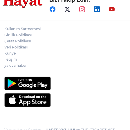
Kullanım Şartnamesi
Gizlilik Politikası
Çerez Politikası
Veri Politikası
Künye
İletişim
yalova haber
Yalova Hayat Gazetesi -
HABER YAZILIMI
ve TURKTICARET.NET