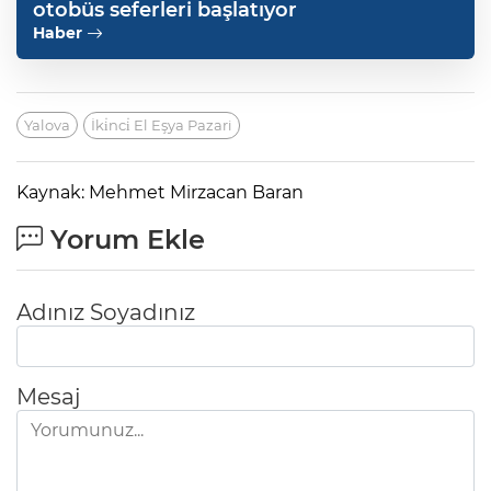
otobüs seferleri başlatıyor
Haber
Yalova
İki̇nci̇ El Eşya Pazari
Kaynak: Mehmet Mirzacan Baran
Yorum Ekle
Adınız Soyadınız
Mesaj