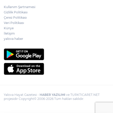
Kullanım Şartnamesi
Gizlilik Politikası
Çerez Politikası
Veri Politikası
Künye
İletişim
yalova haber
Yalova Hayat Gazetesi -
HABER YAZILIMI
ve TURKTICARET.NET
projesidir Copyright© 2006-2026 Tüm hakları saklıdır.