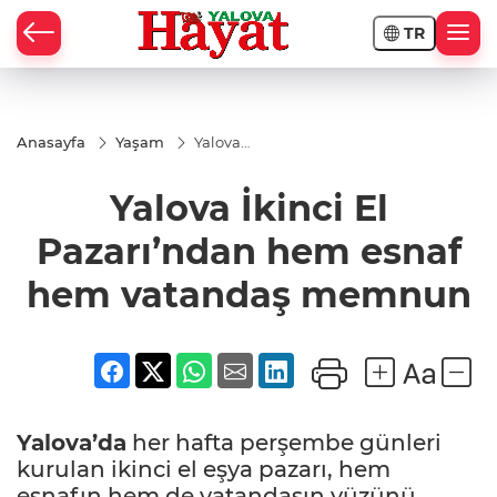
TR
Anasayfa
Yaşam
Yalova
İkinci El
Pazarı’ndan
Yalova İkinci El
hem esnaf
hem
vatandaş
Pazarı’ndan hem esnaf
memnun
hem vatandaş memnun
Yalova’da
her hafta perşembe günleri
kurulan ikinci el eşya pazarı, hem
esnafın hem de vatandaşın yüzünü