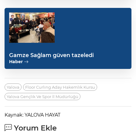
Gamze Sağlam güven tazeledi
Haber
Yalova
Floor Curling Aday Hakemlik Kursu
Yalova Gençlik Ve Spor İl Müdürlüğü
Kaynak: YALOVA HAYAT
Yorum Ekle