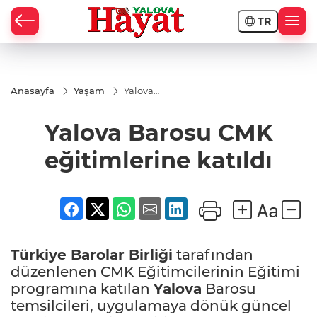
TR
Anasayfa
Yaşam
Yalova
Barosu CMK
eğitimlerine
Yalova Barosu CMK
katıldı
eğitimlerine katıldı
Türkiye Barolar Birliği
tarafından
düzenlenen CMK Eğitimcilerinin Eğitimi
programına katılan
Yalova
Barosu
temsilcileri, uygulamaya dönük güncel