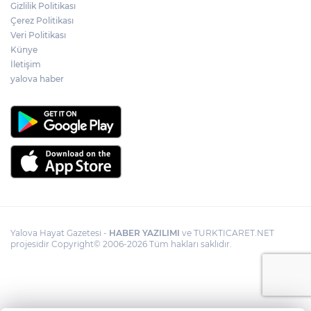
Gizlilik Politikası
Çerez Politikası
Veri Politikası
Künye
İletişim
yalova haber
Yalova Hayat Gazetesi -
HABER YAZILIMI
ve TURKTICARET.NET
projesidir Copyright© 2006-2026 Tüm hakları saklıdır.