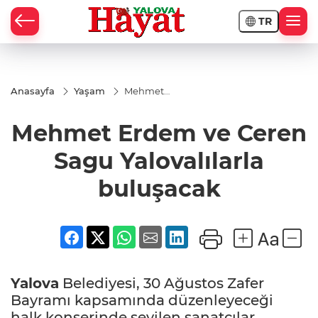
TR
Anasayfa
Yaşam
Mehmet
Erdem ve
Ceren Sagu
Mehmet Erdem ve Ceren
Yalovalılarla
buluşacak
Sagu Yalovalılarla
buluşacak
Yalova
Belediyesi, 30 Ağustos Zafer
Bayramı kapsamında düzenleyeceği
halk konserinde sevilen sanatçılar