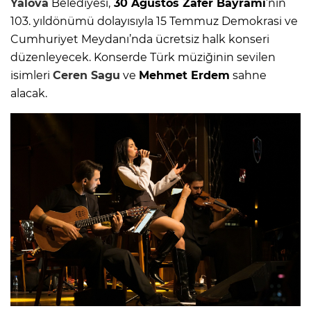
Yalova
Belediyesi,
30 Ağustos Zafer Bayramı
’nın
103. yıldönümü dolayısıyla 15 Temmuz Demokrasi ve
Cumhuriyet Meydanı’nda ücretsiz halk konseri
düzenleyecek. Konserde Türk müziğinin sevilen
isimleri
Ceren Sagu
ve
Mehmet Erdem
sahne
alacak.