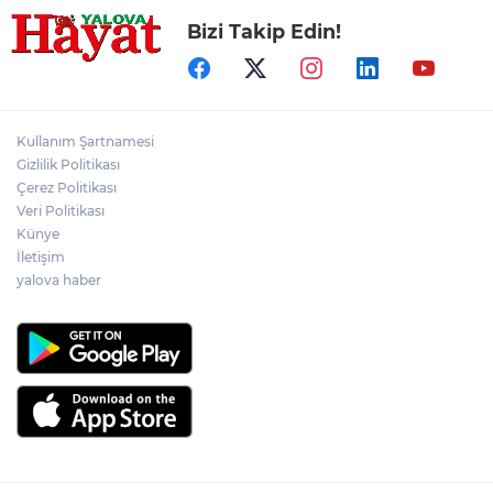
Bizi Takip Edin!
Kullanım Şartnamesi
Gizlilik Politikası
Çerez Politikası
Veri Politikası
Künye
İletişim
yalova haber