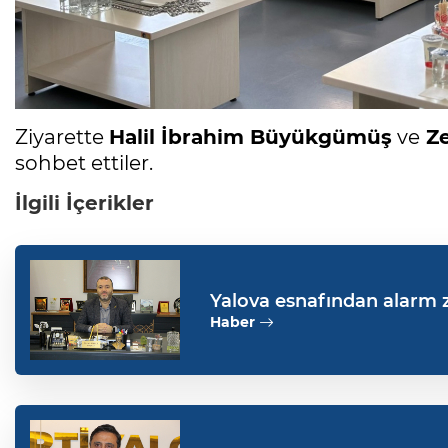
Ziyarette
Halil İbrahim Büyükgümüş
ve
Ze
sohbet ettiler.
İlgili İçerikler
Yalova esnafından alarm zil
Haber