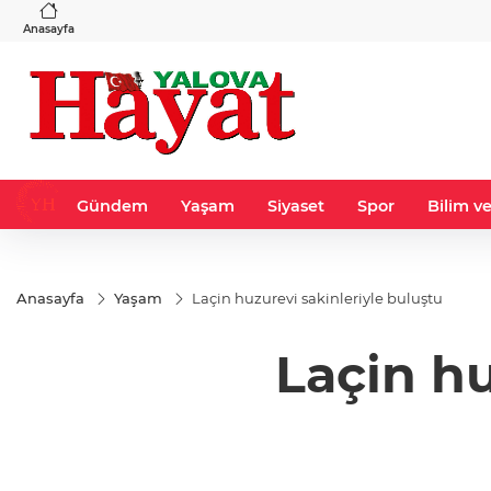
VND
GAU/TRY
3
%-0,22
0,0018
%0,36
6.604,90
%1,73
Anasayfa
Gündem
Yaşam
Siyaset
Spor
Bilim ve
Anasayfa
Yaşam
Laçin huzurevi sakinleriyle buluştu
Laçin hu