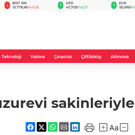
BIST 100
USD
EUR
13.778,66
%-0,15
47,7031
%0,17
55,0160
%
 Teknoloji
Yalova
Çınarcık
Çiftlikköy
Altınova
zurevi sakinleriyl