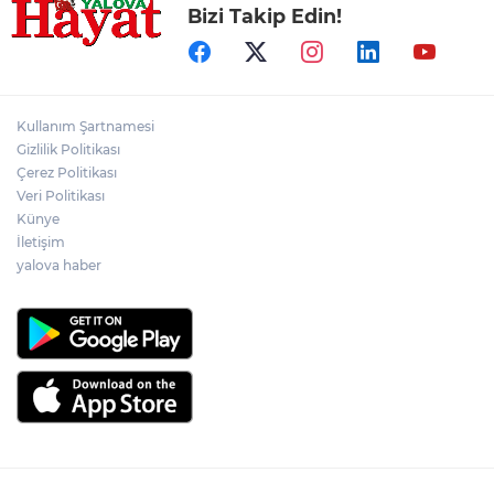
Bizi Takip Edin!
Kullanım Şartnamesi
Gizlilik Politikası
Çerez Politikası
Veri Politikası
Künye
İletişim
yalova haber