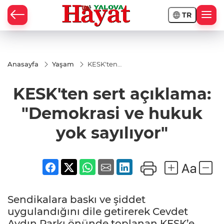
TR
Anasayfa
Yaşam
KESK'ten
sert
açıklama:
KESK'ten sert açıklama:
"Demokrasi
ve hukuk
yok
"Demokrasi ve hukuk
sayılıyor"
yok sayılıyor"
Sendikalara baskı ve şiddet
uygulandığını dile getirerek Cevdet
Aydın Parkı önünde toplanan KESK’e