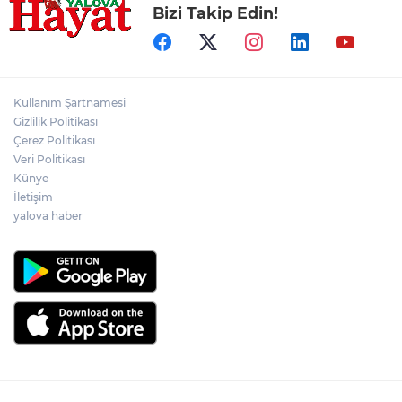
Bizi Takip Edin!
Kullanım Şartnamesi
Gizlilik Politikası
Çerez Politikası
Veri Politikası
Künye
İletişim
yalova haber