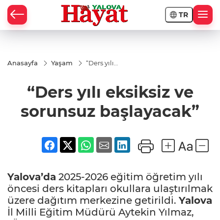
TR
Anasayfa
Yaşam
“Ders yılı
eksiksiz ve
sorunsuz
“Ders yılı eksiksiz ve
başlayacak”
sorunsuz başlayacak”
Yalova’da
2025-2026 eğitim öğretim yılı
öncesi ders kitapları okullara ulaştırılmak
üzere dağıtım merkezine getirildi.
Yalova
İl Milli Eğitim Müdürü Aytekin Yılmaz,