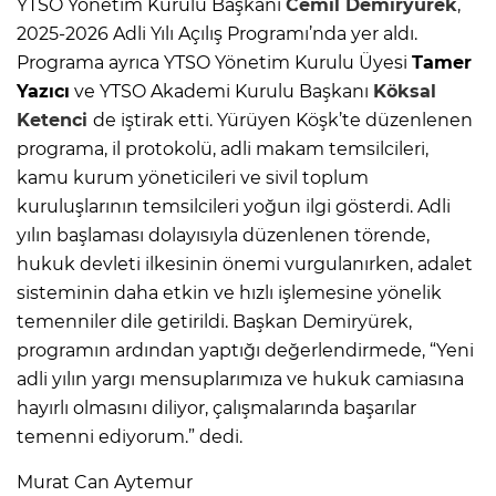
YTSO Yönetim Kurulu Başkanı
Cemil Demiryürek
,
2025-2026 Adli Yılı Açılış Programı’nda yer aldı.
Programa ayrıca YTSO Yönetim Kurulu Üyesi
Tamer
Yazıcı
ve YTSO Akademi Kurulu Başkanı
Köksal
Ketenci
de iştirak etti. Yürüyen Köşk’te düzenlenen
programa, il protokolü, adli makam temsilcileri,
kamu kurum yöneticileri ve sivil toplum
kuruluşlarının temsilcileri yoğun ilgi gösterdi. Adli
yılın başlaması dolayısıyla düzenlenen törende,
hukuk devleti ilkesinin önemi vurgulanırken, adalet
sisteminin daha etkin ve hızlı işlemesine yönelik
temenniler dile getirildi. Başkan Demiryürek,
programın ardından yaptığı değerlendirmede, “Yeni
adli yılın yargı mensuplarımıza ve hukuk camiasına
hayırlı olmasını diliyor, çalışmalarında başarılar
temenni ediyorum.” dedi.
Murat Can Aytemur