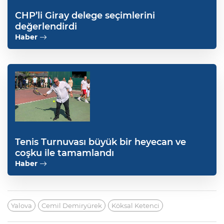
CHP’li Giray delege seçimlerini
değerlendirdi
Haber
Tenis Turnuvası büyük bir heyecan ve
coşku ile tamamlandı
Haber
Yalova
Cemil Demiryürek
Köksal Ketenci