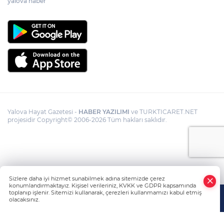
yalova haber
Yalova Hayat Gazetesi -
HABER YAZILIMI
ve TURKTICARET.NET
projesidir Copyright© 2006-2026 Tüm hakları saklıdır.
Sizlere daha iyi hizmet sunabilmek adına sitemizde çerez
konumlandırmaktayız. Kişisel verileriniz, KVKK ve GDPR kapsamında
toplanıp işlenir. Sitemizi kullanarak, çerezleri kullanmamızı kabul etmiş
olacaksınız.
Anasayfa
Haber Ara