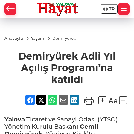
TR
Anasayfa
Yaşam
Demiryürek
Adli Yıl Açılış
Programı’na
Demiryürek Adli Yıl
katıldı
Açılış Programı’na
katıldı
Yalova
Ticaret ve Sanayi Odası (YTSO)
Yönetim Kurulu Başkanı
Cemil
Demiryürek
, Yürüyen Köşk’te