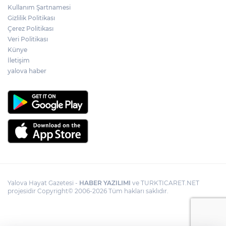
Kullanım Şartnamesi
Gizlilik Politikası
Çerez Politikası
Veri Politikası
Künye
İletişim
yalova haber
Yalova Hayat Gazetesi -
HABER YAZILIMI
ve TURKTICARET.NET
projesidir Copyright© 2006-2026 Tüm hakları saklıdır.