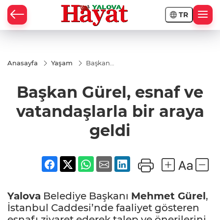
TR
Anasayfa
Yaşam
Başkan
Gürel, esnaf
ve
Başkan Gürel, esnaf ve
vatandaşlarla
bir araya
geldi
vatandaşlarla bir araya
geldi
Yalova
Belediye Başkanı
Mehmet Gürel
,
İstanbul Caddesi’nde faaliyet gösteren
esnafı ziyaret ederek talep ve önerilerini