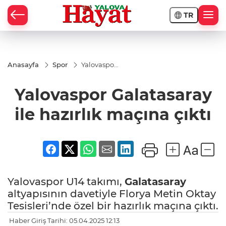
TR
Anasayfa
Spor
Yalovaspor
Galatasaray
ile hazırlık
Yalovaspor Galatasaray
maçına
çıktı
ile hazırlık maçına çıktı
Yalovaspor U14 takımı,
Galatasaray
altyapısının davetiyle Florya Metin Oktay
Tesisleri’nde özel bir hazırlık maçına çıktı.
Haber Giriş Tarihi: 05.04.2025 12:13