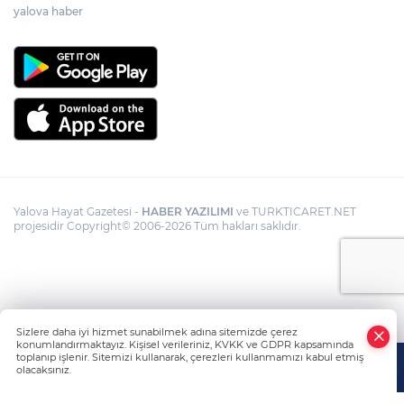
yalova haber
Yalova Hayat Gazetesi -
HABER YAZILIMI
ve TURKTICARET.NET
projesidir Copyright© 2006-2026 Tüm hakları saklıdır.
Sizlere daha iyi hizmet sunabilmek adına sitemizde çerez
konumlandırmaktayız. Kişisel verileriniz, KVKK ve GDPR kapsamında
toplanıp işlenir. Sitemizi kullanarak, çerezleri kullanmamızı kabul etmiş
olacaksınız.
Anasayfa
Haber Ara