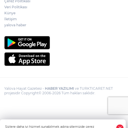
Çerez Politikası
Veri Politikası
Künye
İletişim
yalova haber
Yalova Hayat Gazetesi -
HABER YAZILIMI
ve TURKTICARET.NET
projesidir Copyright© 2006-2026 Tüm hakları saklıdır.
Sizlere daha iyi hizmet sunabilmek adına sitemizde çerez