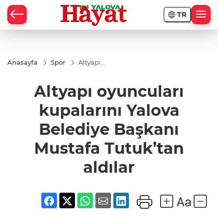
TR
Anasayfa
Spor
Altyapı
oyuncuları
kupalarını
Altyapı oyuncuları
Yalova
Belediye
Başkanı
kupalarını Yalova
Mustafa
Tutuk’tan
Belediye Başkanı
aldılar
Mustafa Tutuk’tan
aldılar