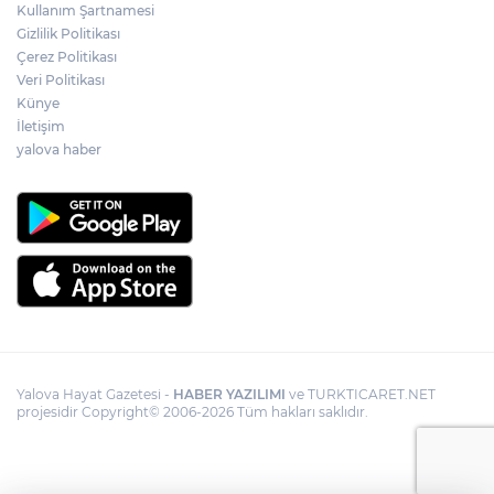
Kullanım Şartnamesi
Gizlilik Politikası
Çerez Politikası
Veri Politikası
Künye
İletişim
yalova haber
Yalova Hayat Gazetesi -
HABER YAZILIMI
ve TURKTICARET.NET
projesidir Copyright© 2006-2026 Tüm hakları saklıdır.