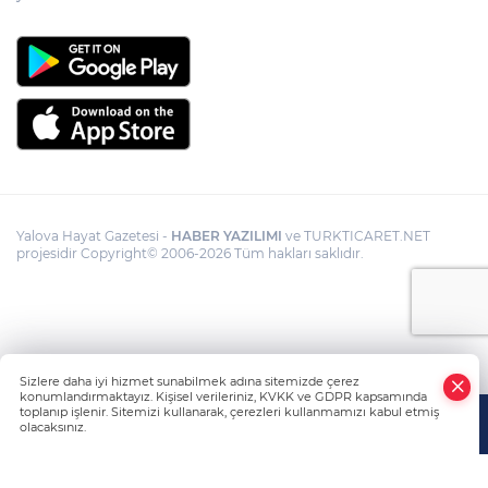
Yalova Hayat Gazetesi -
HABER YAZILIMI
ve TURKTICARET.NET
projesidir Copyright© 2006-2026 Tüm hakları saklıdır.
Sizlere daha iyi hizmet sunabilmek adına sitemizde çerez
konumlandırmaktayız. Kişisel verileriniz, KVKK ve GDPR kapsamında
toplanıp işlenir. Sitemizi kullanarak, çerezleri kullanmamızı kabul etmiş
olacaksınız.
Anasayfa
Haber Ara