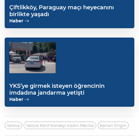
Çiftlikköy, Paraguay maçı heyecanını
birlikte yaşadı
Haber
YKS’ye girmek isteyen öğrencinin
imdadına jandarma yetişti
Haber
Yalova
Yalova Kent Konseyi Kadın Meclisi
Kenan Engin