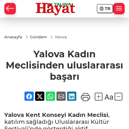
TR
Anasayfa
Gündem
Yalova
Kadın
Meclisinden
Yalova Kadın
uluslararası
başarı
Meclisinden uluslararası
başarı
Yalova
Kent Konseyi Kadın Meclisi
,
katılım sağladığı Uluslararası Kültür
Festivali’nde gösterdiği aktif