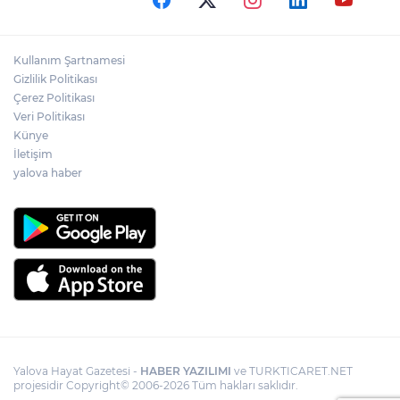
Kullanım Şartnamesi
Gizlilik Politikası
Çerez Politikası
Veri Politikası
Künye
İletişim
yalova haber
Yalova Hayat Gazetesi -
HABER YAZILIMI
ve TURKTICARET.NET
projesidir Copyright© 2006-2026 Tüm hakları saklıdır.