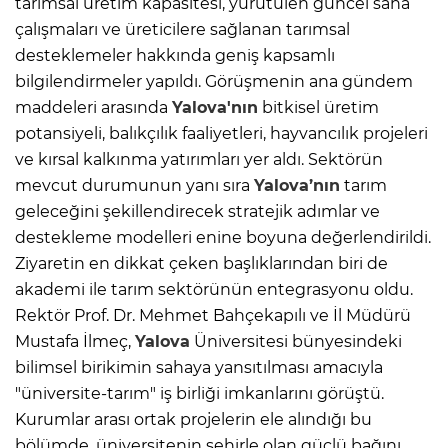
tarımsal üretim kapasitesi, yürütülen güncel saha
çalışmaları ve üreticilere sağlanan tarımsal
desteklemeler hakkında geniş kapsamlı
bilgilendirmeler yapıldı. Görüşmenin ana gündem
maddeleri arasında
Yalova'nın
bitkisel üretim
potansiyeli, balıkçılık faaliyetleri, hayvancılık projeleri
ve kırsal kalkınma yatırımları yer aldı. Sektörün
mevcut durumunun yanı sıra
Yalova’nın
tarım
geleceğini şekillendirecek stratejik adımlar ve
destekleme modelleri enine boyuna değerlendirildi.
Ziyaretin en dikkat çeken başlıklarından biri de
akademi ile tarım sektörünün entegrasyonu oldu.
Rektör Prof. Dr. Mehmet Bahçekapılı ve İl Müdürü
Mustafa İlmeç,
Yalova
Üniversitesi bünyesindeki
bilimsel birikimin sahaya yansıtılması amacıyla
"üniversite-tarım" iş birliği imkanlarını görüştü.
Kurumlar arası ortak projelerin ele alındığı bu
bölümde, üniversitenin şehirle olan güçlü bağını