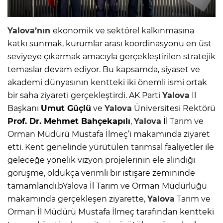
Yalova’nın
ekonomik ve sektörel kalkınmasına
katkı sunmak, kurumlar arası koordinasyonu en üst
seviyeye çıkarmak amacıyla gerçekleştirilen stratejik
temaslar devam ediyor. Bu kapsamda, siyaset ve
akademi dünyasının kentteki iki önemli ismi ortak
bir saha ziyareti gerçekleştirdi. AK Parti
Yalova
İl
Başkanı
Umut Güçlü
ve
Yalova
Üniversitesi Rektörü
Prof. Dr. Mehmet Bahçekapılı
,
Yalova
İl Tarım ve
Orman Müdürü Mustafa İlmeç’i makamında ziyaret
etti. Kent genelinde yürütülen tarımsal faaliyetler ile
geleceğe yönelik vizyon projelerinin ele alındığı
görüşme, oldukça verimli bir istişare zemininde
tamamlandı.bYalova İl Tarım ve Orman Müdürlüğü
makamında gerçekleşen ziyarette,
Yalova
Tarım ve
Orman İl Müdürü Mustafa İlmeç tarafından kentteki