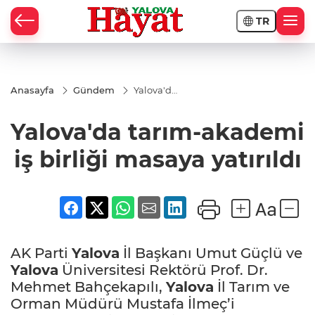
TR
Anasayfa
Gündem
Yalova'da
tarım-
akademi
Yalova'da tarım-akademi
iş birliği
masaya
yatırıldı
iş birliği masaya yatırıldı
AK Parti
Yalova
İl Başkanı Umut Güçlü ve
Yalova
Üniversitesi Rektörü Prof. Dr.
Mehmet Bahçekapılı,
Yalova
İl Tarım ve
Orman Müdürü Mustafa İlmeç’i