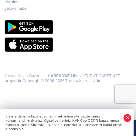
İletişim
yalova haber
Yalova Hayat Gazetesi -
HABER YAZILIMI
ve TURKTICARET.NET
projesidir Copyright© 2006-2026 Tüm hakları saklıdır.
Sizlere daha iyi hizmet sunabilmek adına sitemizde çerez
konumlandırmaktayız. Kişisel verileriniz, KVKK ve GDPR kapsamında
toplanıp işlenir. Sitemizi kullanarak, çerezleri kullanmamızı kabul etmiş
olacaksınız.
Anasayfa
Haber Ara