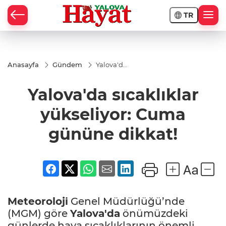
TR
Anasayfa
Gündem
Yalova'da
sıcaklıklar
yükseliyor:
Yalova'da sıcaklıklar
Cuma
gününe
dikkat!
yükseliyor: Cuma
gününe dikkat!
Meteoroloji
Genel Müdürlüğü’nde
(MGM) göre
Yalova'da
önümüzdeki
günlerde hava sıcaklıklarının önemli