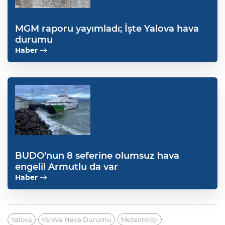
MGM raporu yayımladı; İşte Yalova hava
durumu
Haber
BUDO'nun 8 seferine olumsuz hava
engeli! Armutlu da var
Haber
Yalova
Yalova Hava Durumu
Meteoroloji