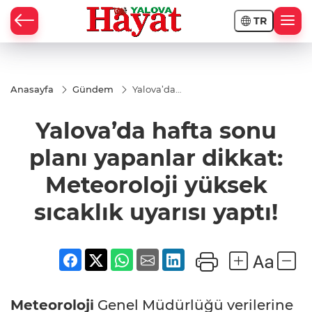
TR
Anasayfa
Gündem
Yalova’da
hafta sonu
planı
Yalova’da hafta sonu
yapanlar
dikkat:
Meteoroloji
planı yapanlar dikkat:
yüksek
sıcaklık
Meteoroloji yüksek
uyarısı
yaptı!
sıcaklık uyarısı yaptı!
Meteoroloji
Genel Müdürlüğü verilerine