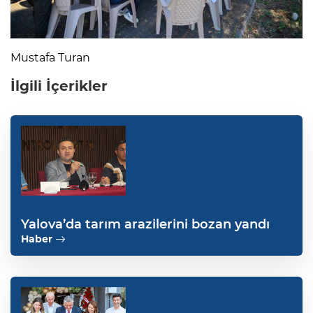
Mustafa Turan
İlgili İçerikler
Yalova’da tarım arazilerini bozan yandı
Haber