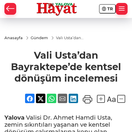
TR
Anasayfa
Gündem
Vali Usta’dan
Bayraktepe’de
kentsel
Vali Usta’dan
dönüşüm
incelemesi
Bayraktepe’de kentsel
dönüşüm incelemesi
Yalova
Valisi Dr. Ahmet Hamdi Usta,
zemin sıkıntıları yaşanan ve kentsel
dönüşüm çalışmalarına konu olan