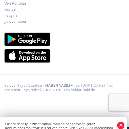
Veri Politikası
Künye
İletişim
yalova haber
Yalova Hayat Gazetesi -
HABER YAZILIMI
ve TURKTICARET.NET
projesidir Copyright© 2006-2026 Tüm hakları saklıdır.
Sizlere daha iyi hizmet sunabilmek adına sitemizde çerez
konumlandırmaktayız. Kişisel verileriniz, KVKK ve GDPR kapsamında