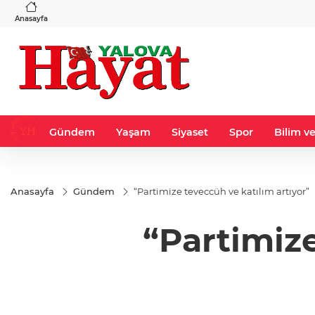
VND
GAU/TRY
3
%-0,22
0,0018
%0,32
6.660,55
%2,59
Anasayfa
Gündem
Yaşam
Siyaset
Spor
Bilim ve
Anasayfa
Gündem
“Partimize teveccüh ve katılım artıyor”
“Partimize