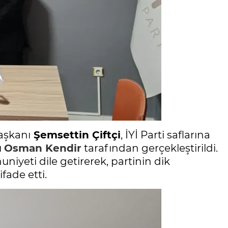
aşkanı
Şemsettin Çiftçi
, İYİ Parti saflarına
ı
Osman Kendir
tarafından gerçekleştirildi.
iyeti dile getirerek, partinin dik
ade etti.