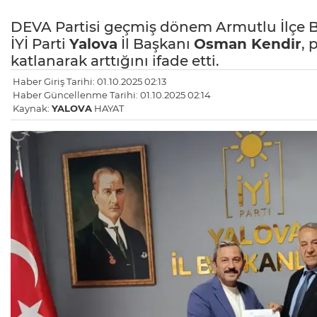
DEVA Partisi geçmiş dönem Armutlu İlçe Başk
İYİ Parti
Yalova
İl Başkanı
Osman Kendir
, 
katlanarak arttığını ifade etti.
Haber Giriş Tarihi: 01.10.2025 02:13
Haber Güncellenme Tarihi: 01.10.2025 02:14
Kaynak:
YALOVA
HAYAT