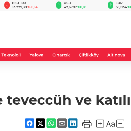
BIST 100
USD
EUR
13.779,39
%-0,14
47,6787
%0,18
55,1254
%
 Teknoloji
Yalova
Çınarcık
Çiftlikköy
Altınova
 teveccüh ve katıl