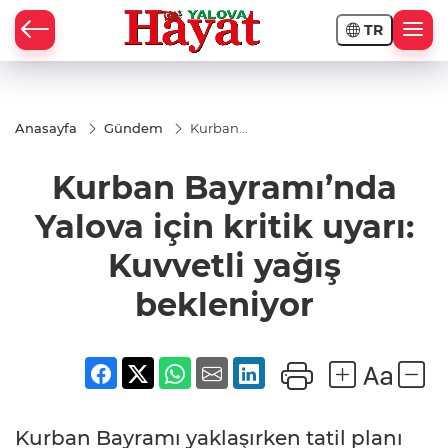
TR
Anasayfa
Gündem
Kurban
Bayramı’nda
Yalova için
Kurban Bayramı’nda
kritik uyarı:
Kuvvetli
yağış
Yalova için kritik uyarı:
bekleniyor
Kuvvetli yağış
bekleniyor
Kurban Bayramı yaklaşırken tatil planı