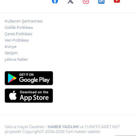
Kullanım Şartnamesi
Gizlilik Politikası
Çerez Politikası
Veri Politikası
Künye
İletişim
yalova haber
Yalova Hayat Gazetesi -
HABER YAZILIMI
ve TURKTICARET.NET
projesidir Copyright© 2006-2026 Tüm hakları saklıdır.