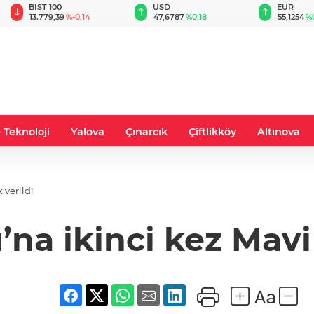
BIST 100
USD
EUR
13.779,39
%-0,14
47,6787
%0,18
55,1254
%
 Teknoloji
Yalova
Çınarcık
Çiftlikköy
Altınova
 verildi
’na ikinci kez Mavi