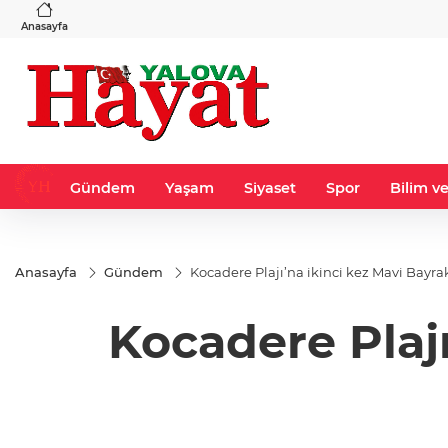
VND
GAU/TRY
3
%-0,22
0,0018
%0,32
6.660,55
%2,59
Anasayfa
Gündem
Yaşam
Siyaset
Spor
Bilim ve
Anasayfa
Gündem
Kocadere Plajı’na ikinci kez Mavi Bayrak
Kocadere Plajı