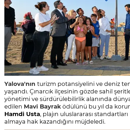
Yalova'nın
turizm potansiyelini ve deniz tem
yaşandı. Çınarcık ilçesinin gözde sahil şerit
yönetimi ve sürdürülebilirlik alanında dünya
edilen
Mavi Bayrak
ödülünü bu yıl da koru
Hamdi Usta
, plajın uluslararası standartlar
almaya hak kazandığını müjdeledi.