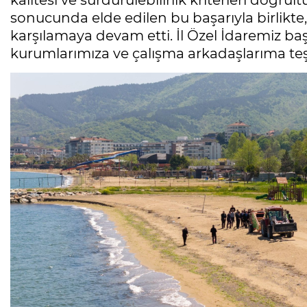
kalitesi ve sürdürülebilirlik kriterleri doğr
sonucunda elde edilen bu başarıyla birlikte, 
karşılamaya devam etti. İl Özel İdaremiz 
kurumlarımıza ve çalışma arkadaşlarıma te