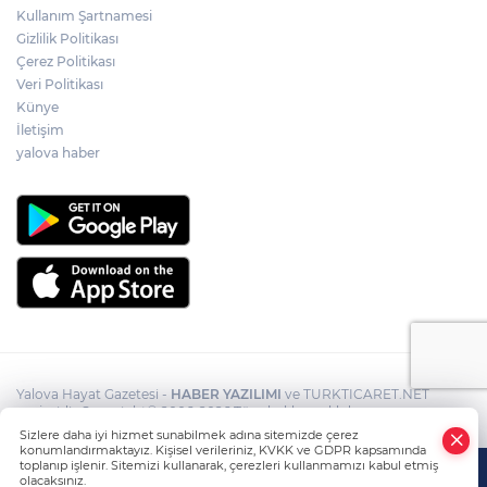
Kullanım Şartnamesi
Gizlilik Politikası
Çerez Politikası
Veri Politikası
Künye
İletişim
yalova haber
Yalova Hayat Gazetesi -
HABER YAZILIMI
ve TURKTICARET.NET
projesidir Copyright© 2006-2026 Tüm hakları saklıdır.
Sizlere daha iyi hizmet sunabilmek adına sitemizde çerez
konumlandırmaktayız. Kişisel verileriniz, KVKK ve GDPR kapsamında
toplanıp işlenir. Sitemizi kullanarak, çerezleri kullanmamızı kabul etmiş
olacaksınız.