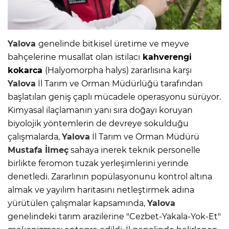
Yalova
genelinde bitkisel üretime ve meyve
bahçelerine musallat olan istilacı
kahverengi
kokarca
(Halyomorpha halys) zararlısına karşı
Yalova
İl Tarım ve Orman Müdürlüğü tarafından
başlatılan geniş çaplı mücadele operasyonu sürüyor.
Kimyasal ilaçlamanın yanı sıra doğayı koruyan
biyolojik yöntemlerin de devreye sokulduğu
çalışmalarda,
Yalova
İl Tarım ve Orman Müdürü
Mustafa İlmeç
sahaya inerek teknik personelle
birlikte feromon tuzak yerleşimlerini yerinde
denetledi. Zararlının popülasyonunu kontrol altına
almak ve yayılım haritasını netleştirmek adına
yürütülen çalışmalar kapsamında,
Yalova
genelindeki tarım arazilerine "Cezbet-Yakala-Yok-Et"