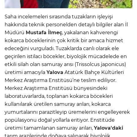
Saha incelemeleri sırasında tuzakların işleyişi
hakkında teknik personelden detaylı bilgiler alan İl
Müdürü
Mustafa İlmeç
, yakalanan kahverengi
kokarca böceklerinin çok kritik bir amaca hizmet
edeceğini vurguladı. Tuzaklarda canlı olarak ele
geçirilen istilacı böcekler, biyolojik mücadelede en
etkili silah olan samuray arısı (Trissolcus japonicus)
üretimi amacıyla
Yalova
Atatürk Bahçe Kültürleri
Merkez Araştırma Enstitüsü’ne teslim ediliyor.
Merkez Araştırma Enstitüsü bünyesindeki
laboratuvarlarda, toplanan kokarca böcekleri
kullanılarak üretilen samuray arıları, kokarca
yumurtalarını parazitleyip üremelerini engelleyerek
popülasyonu doğal yollarla eritiyor. Enstitüde
üretimi tamamlanan samuray arıları,
Yalova'daki
tarım arazilerinde doğaya salınarak biyolojik