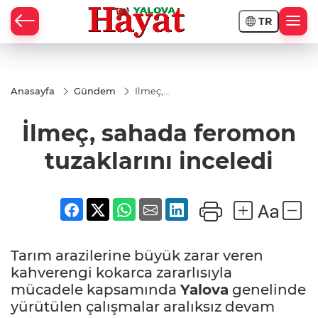
TR
Anasayfa
Gündem
İlmeç,
sahada
feromon
İlmeç, sahada feromon
tuzaklarını
inceledi
tuzaklarını inceledi
Tarım arazilerine büyük zarar veren
kahverengi kokarca zararlısıyla
mücadele kapsamında
Yalova
genelinde
yürütülen çalışmalar aralıksız devam