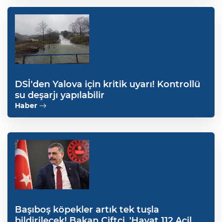
DSİ'den Yalova için kritik uyarı! Kontrollü
su deşarjı yapılabilir
Haber
Başıboş köpekler artık tek tuşla
bildirilecek! Bakan Çiftçi, 'Hayat 112 Acil