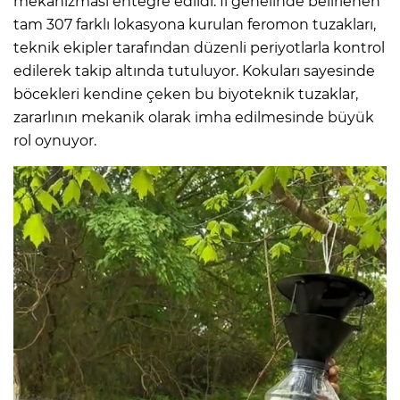
mekanizması entegre edildi. İl genelinde belirlenen
tam 307 farklı lokasyona kurulan feromon tuzakları,
teknik ekipler tarafından düzenli periyotlarla kontrol
edilerek takip altında tutuluyor. Kokuları sayesinde
böcekleri kendine çeken bu biyoteknik tuzaklar,
zararlının mekanik olarak imha edilmesinde büyük
rol oynuyor.