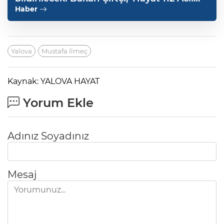
Mobil' uygulamasını duyurdu
Haber
Yalova
Mustafa İlmeç
Kaynak: YALOVA HAYAT
Yorum Ekle
Adınız Soyadınız
Mesaj