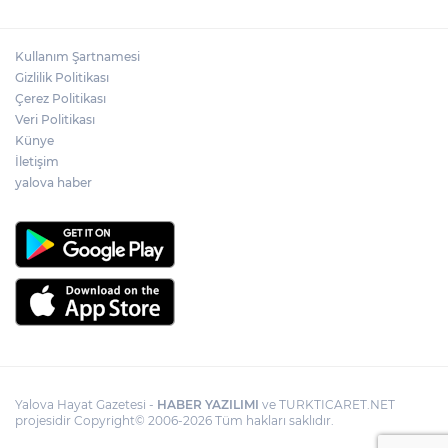
Kullanım Şartnamesi
Gizlilik Politikası
Çerez Politikası
Veri Politikası
Künye
İletişim
yalova haber
Yalova Hayat Gazetesi -
HABER YAZILIMI
ve TURKTICARET.NET
projesidir Copyright© 2006-2026 Tüm hakları saklıdır.