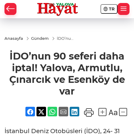
TR
Anasayfa
Gündem
İDO’nun
90 seferi
daha
İDO’nun 90 seferi daha
iptal!
Yalova,
Armutlu,
iptal! Yalova, Armutlu,
Çınarcık
ve
Çınarcık ve Esenköy de
Esenköy
de var
var
İstanbul Deniz Otobüsleri (İDO), 24- 31