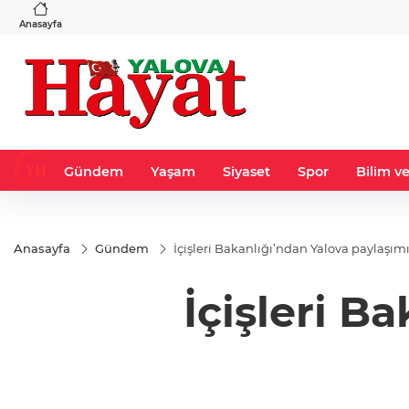
VND
GAU/TRY
3
%-0,22
0,0018
%0,23
6.518,99
%0,41
Anasayfa
Gündem
Yaşam
Siyaset
Spor
Bilim ve
Anasayfa
Gündem
İçişleri Bakanlığı’ndan Yalova paylaşım
İçişleri B