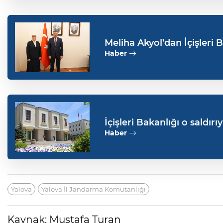
Meliha Akyol’dan İçişleri B
Haber
İçişleri Bakanlığı o saldırı
Haber
Yalova
Yalova İl Jandarma Komutanlığı
Kaynak: Mustafa Turan