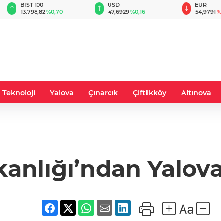
BIST 100
USD
EUR
13.798,82
%0,70
47,6929
%0,16
54,9791
%
 Teknoloji
Yalova
Çınarcık
Çiftlikköy
Altınova
ı
akanlığı’ndan Yalov