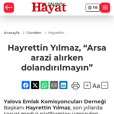
TR
Anasayfa
Gündem
Hayrettin
Yılmaz, “Arsa
arazi alırken
Hayrettin Yılmaz, “Arsa
dolandırılmayın”
arazi alırken
dolandırılmayın”
Yalova
Emlak Komisyoncuları Derneği
Başkanı
Hayrettin Yılmaz
, son yıllarda
sosyal medya platformları üzerinden