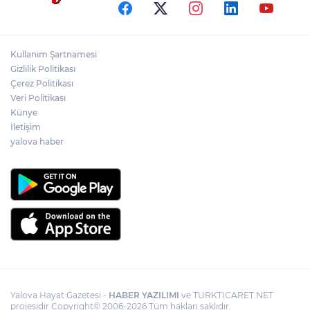
Kullanım Şartnamesi
Gizlilik Politikası
Çerez Politikası
Veri Politikası
Künye
İletişim
yalova haber
Yalova Hayat Gazetesi -
HABER YAZILIMI
ve TURKTICARET.NET
projesidir Copyright© 2006-2026 Tüm hakları saklıdır.