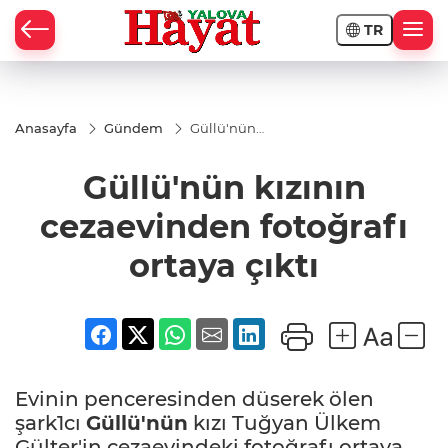
TR
Anasayfa
Gündem
Güllü'nün
kızının
cezaevinden
Güllü'nün kızının
fotoğrafı
ortaya çıktı
cezaevinden fotoğrafı
ortaya çıktı
Evinin penceresinden düserek ölen
şark1cı
Güllü'nün
kızı Tuğyan Ülkem
Gülter'in cezaevindeki fotoğrafı ortaya