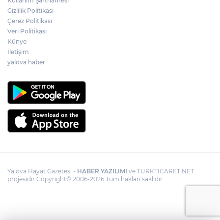
Kullanım Şartnamesi
Gizlilik Politikası
Çerez Politikası
Veri Politikası
Künye
İletişim
yalova haber
Yalova Hayat Gazetesi -
HABER YAZILIMI
ve TURKTICARET.NET
projesidir Copyright© 2006-2026 Tüm hakları saklıdır.