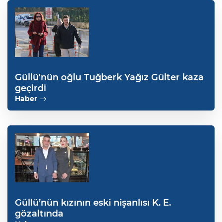
Güllü'nün oğlu Tuğberk Yağız Gülter kaza
geçirdi
Haber
Güllü’nün kızının eski nişanlısı K. E.
gözaltında