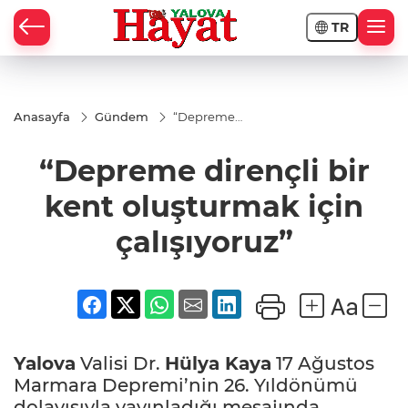
TR
Anasayfa
Gündem
“Depreme
dirençli bir
kent
“Depreme dirençli bir
oluşturmak
için
çalışıyoruz”
kent oluşturmak için
çalışıyoruz”
Yalova
Valisi Dr.
Hülya Kaya
17 Ağustos
Marmara Depremi’nin 26. Yıldönümü
dolayısıyla yayınladığı mesajında,