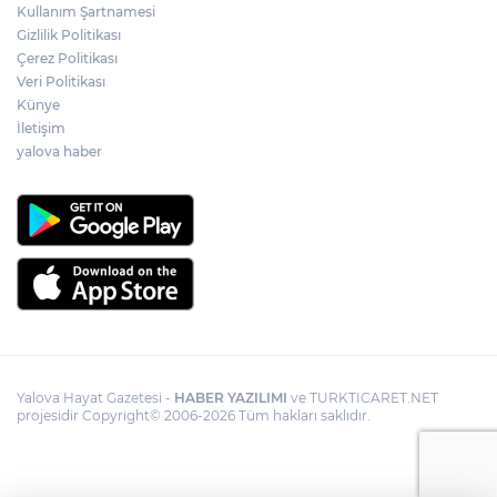
Kullanım Şartnamesi
Gizlilik Politikası
Çerez Politikası
Veri Politikası
Künye
İletişim
yalova haber
Yalova Hayat Gazetesi -
HABER YAZILIMI
ve TURKTICARET.NET
projesidir Copyright© 2006-2026 Tüm hakları saklıdır.