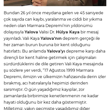
Bundan 26 yıl önce meydana gelen ve 45 saniyede
çok sayıda can kaybı, yaralanma ve ciddi bir yıkıma
neden olan Marmara Depremi’nin yıldönümü
dolayısıyla
Yalova
Valisi Dr.
Hülya Kaya
bir mesaj
yayınladı. Vali Kaya
Yalova’nın
deprem gerçeği ile
her zaman burun buruna bir kent olduğunu
hatırlattı. Bu anlamda
Yalova’yı
depreme karşı daha
dirençli bir kent haline getirmek için çalışmaları
sürdürdüklerini de dile getiren Vali Kaya mesajında
şu sözlere yer verdi, “17 Ağustos 1999 Marmara
Depremi, ilimizin ve ülkemizin hafızasında derin izler
bırakmış, acı hatıralarıyla hepimizi derinden
sarsmıştır. O gün yaşadığımız kayıplar, zor
zamanlarda birbirimize kenetlenmenin ne kadar
hayati olduğunu bir kez daha göstermiştir.
Milletimiz, yakın geçmişte yaşadığımız diğer