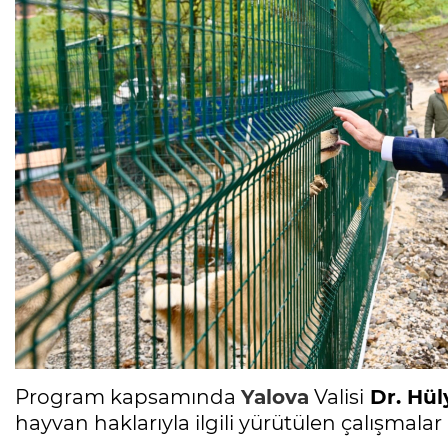
Program kapsamında
Yalova
Valisi
Dr. Hül
hayvan haklarıyla ilgili yürütülen çalışmalar