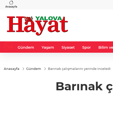
VND
GAU/TRY
3
%-0,22
0,0018
%0,32
6.660,55
%2,59
Anasayfa
Gündem
Yaşam
Siyaset
Spor
Bilim ve
Anasayfa
Gündem
Barınak çalışmalarını yerinde inceledi
Barınak ç