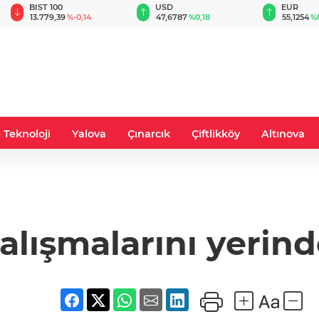
BIST 100
USD
EUR
13.779,39
%-0,14
47,6787
%0,18
55,1254
%
 Teknoloji
Yalova
Çınarcık
Çiftlikköy
Altınova
alışmalarını yerind