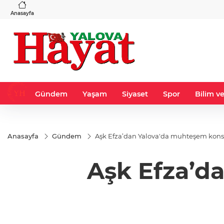
VND
GAU/TRY
3
%-0,22
0,0018
%0,32
6.660,55
%2,59
Anasayfa
Gündem
Yaşam
Siyaset
Spor
Bilim ve
Anasayfa
Gündem
Aşk Efza’dan Yalova'da muhteşem kons
Aşk Efza’d