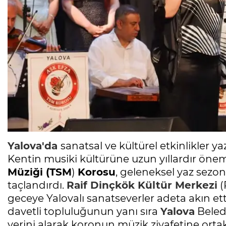
Yalova'da
sanatsal ve kültürel etkinlikler y
Kentin musiki kültürüne uzun yıllardır önem
Müziği (TSM
)
Korosu
, geleneksel yaz sezon
taçlandırdı.
Raif Dinçkök Kültür Merkezi
(
geceye Yalovalı sanatseverler adeta akın ett
davetli topluluğunun yanı sıra
Yalova
Beled
yerini alarak koronun müzik ziyafetine ortak