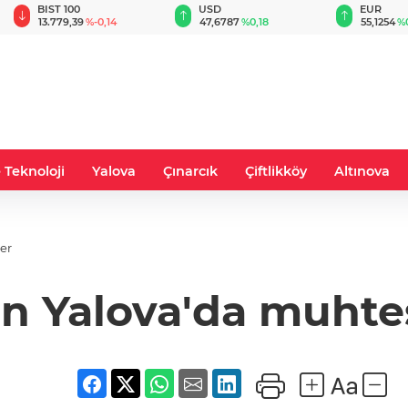
BIST 100
USD
EUR
13.779,39
%-0,14
47,6787
%0,18
55,1254
%
 Teknoloji
Yalova
Çınarcık
Çiftlikköy
Altınova
er
an Yalova'da muht