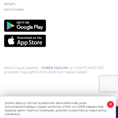
İletişim
yalova haber
Yalova Hayat Gazetesi -
HABER YAZILIMI
ve TURKTICARET.NET
projesidir Copyright© 2006-2026 Tüm hakları saklıdır.
Sizlere daha iyi hizmet sunabilmek adına sitemizde çerez
konumlandırmaktayız. Kişisel verileriniz, KVKK ve GDPR kapsamında
toplanıp işlenir. Sitemizi kullanarak, çerezleri kullanmamızı kabul etmiş
olacaksınız.