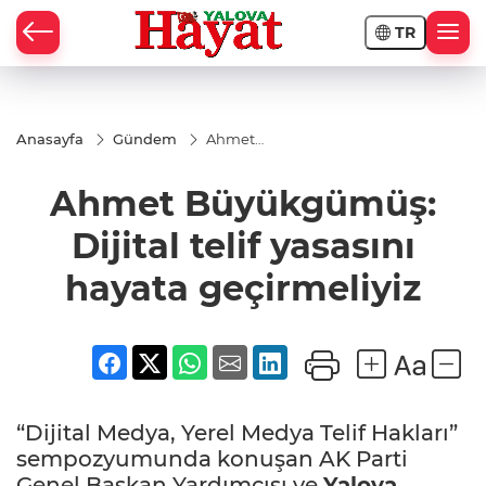
TR
Anasayfa
Gündem
Ahmet
Büyükgümüş:
Dijital telif
Ahmet Büyükgümüş:
yasasını
hayata
geçirmeliyiz
Dijital telif yasasını
hayata geçirmeliyiz
“Dijital Medya, Yerel Medya Telif Hakları”
sempozyumunda konuşan AK Parti
Genel Başkan Yardımcısı ve
Yalova