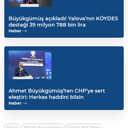
Büyükgümüş açıkladı! Yalova’nın KÖYDES
desteği 39 milyon 788 bin lira
Haber
Ahmet Büyükgümüş’ten CHP’ye sert
eleştiri: Herkes haddini bilsin
Haber
Yalova
Ahmet Büyükgümüş
Dijital Telif Yasası