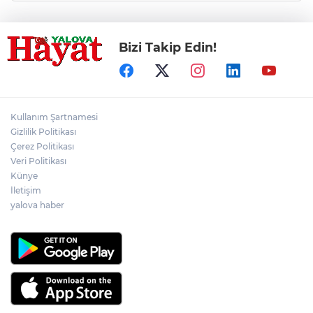
Bizi Takip Edin!
Kullanım Şartnamesi
Gizlilik Politikası
Çerez Politikası
Veri Politikası
Künye
İletişim
yalova haber