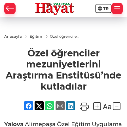
TR
Anasayfa
Eğitim
Özel öğrenciler
mezuniyetlerini
Araştırma
Özel öğrenciler
Enstitüsü’nde
kutladılar
mezuniyetlerini
Araştırma Enstitüsü’nde
kutladılar
Yalova
Alimepaşa Özel Eğitim Uygulama