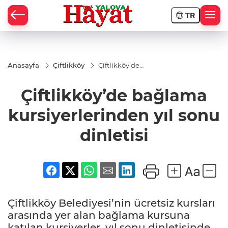
TR
Anasayfa
Çiftlikköy
Çiftlikköy’de
bağlama
kursiyerlerinden
Çiftlikköy’de bağlama
yıl sonu dinletisi
kursiyerlerinden yıl sonu
dinletisi
Çiftlikköy Belediyesi’nin ücretsiz kursları
arasında yer alan bağlama kursuna
katılan kursiyerler, yıl sonu dinletisinde