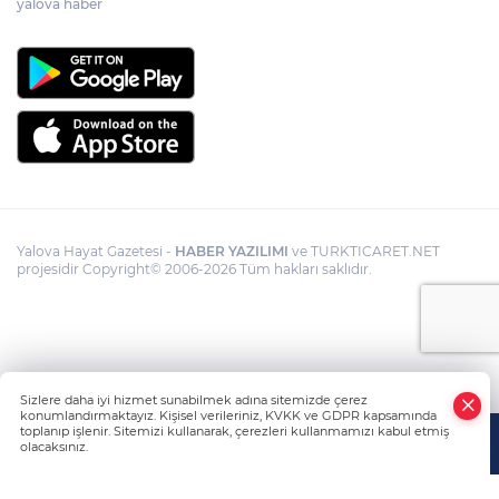
yalova haber
Yalova Hayat Gazetesi -
HABER YAZILIMI
ve TURKTICARET.NET
projesidir Copyright© 2006-2026 Tüm hakları saklıdır.
Sizlere daha iyi hizmet sunabilmek adına sitemizde çerez
konumlandırmaktayız. Kişisel verileriniz, KVKK ve GDPR kapsamında
toplanıp işlenir. Sitemizi kullanarak, çerezleri kullanmamızı kabul etmiş
olacaksınız.
Anasayfa
Haber Ara