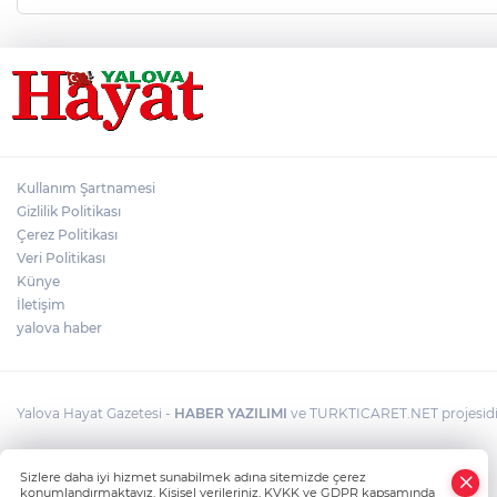
Kullanım Şartnamesi
Gizlilik Politikası
Çerez Politikası
Veri Politikası
Künye
İletişim
yalova haber
Yalova Hayat Gazetesi -
HABER YAZILIMI
ve TURKTICARET.NET projesidir
Sizlere daha iyi hizmet sunabilmek adına sitemizde çerez
konumlandırmaktayız. Kişisel verileriniz, KVKK ve GDPR kapsamında