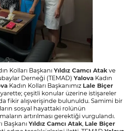
dın Kolları Başkanı
Yıldız Camcı Atak
ve
tsubaylar Derneği (TEMAD)
Yalova
Kadın
ova
Kadın Kolları Başkanımız
Lale Biçer
rette; çeşitli konular üzerine istişareler
da fikir alışverişinde bulunuldu. Samimi bir
rın sosyal hayattaki rolünün
maların artırılması gerektiği vurgulandı.
rı Başkanı
Yıldız Camcı Atak
,
Lale Biçer