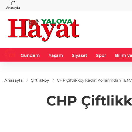
BGN
VND
6
%-0,46
28,0626
%0,37
0,0018
%0,14
Anasayfa
Gündem
Yaşam
Siyaset
Spor
Bilim ve
Anasayfa
Çiftlikköy
CHP Çiftlikköy Kadın Kolları’ndan TEM
CHP Çiftlik