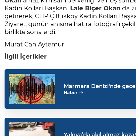
Okan’a
nazik misafirperverliği ve hoş sohbe
Kadın Kolları Başkanı
Lale Biçer Okan
da z
getirerek, CHP Çiftlikköy Kadın Kolları Başka
Ziyaret, günün anısına hatıra fotoğrafı çekil
birlikte sona erdi.
Murat Can Aytemur
İlgili İçerikler
Marmara Denizi'nde gece y
Haber
Yalova’da akıl almaz kaza!