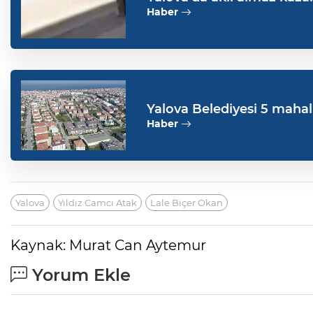
Haber
Yalova Belediyesi 5 mahall
Haber
Yalova
Yıldız Camcı Atak
Lale Biçer Okan
Kaynak: Murat Can Aytemur
Yorum Ekle