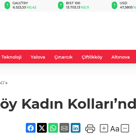
GAU/TRY
BIST 100
USD
6.523,53
%0,42
13.703,13
%0,11
47,5805
%
 Teknoloji
Yalova
Çınarcık
Çiftlikköy
Altınova
AD’a
köy Kadın Kolları’