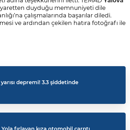
ti adına teşekkürlerini iletti. TEMAD
Yalova
iyaretten duyduğu memnuniyeti dile
nlığı’na çalışmalarında başarılar diledi.
mesi ve ardından çekilen hatıra fotoğrafı ile
arısı depremi! 3.3 şiddetinde
 Yola fırlayan kıza otomobil çarptı