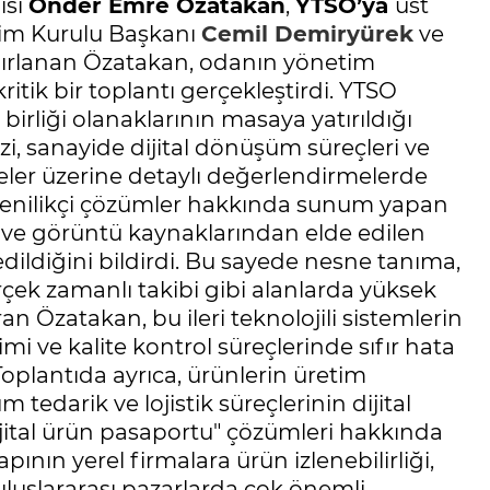
isi
Önder Emre Özatakan
,
YTSO’ya
üst
etim Kurulu Başkanı
Cemil Demiryürek
ve
ırlanan Özatakan, odanın yönetim
ritik bir toplantı gerçekleştirdi. YTSO
birliği olanaklarının masaya yatırıldığı
i, sanayide dijital dönüşüm süreçleri ve
eler üzerine detaylı değerlendirmelerde
i yenilikçi çözümler hakkında sunum yapan
ve görüntü kaynaklarından elde edilen
edildiğini bildirdi. Bu sayede nesne tanıma,
çek zamanlı takibi gibi alanlarda yüksek
an Özatakan, bu ileri teknolojili sistemlerin
mi ve kalite kontrol süreçlerinde sıfır hata
. Toplantıda ayrıca, ürünlerin üretim
darik ve lojistik süreçlerinin dijital
ijital ürün pasaportu" çözümleri hakkında
apının yerel firmalara ürün izlenebilirliği,
n uluslararası pazarlarda çok önemli