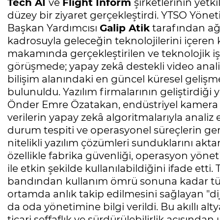
Tech AI
ve
Flight Inform
şirketlerinin yetkil
düzey bir ziyaret gerçekleştirdi. YTSO Yön
Başkan Yardımcısı
Galip Atik
tarafından ağ
kadrosuyla geleceğin teknolojilerini içeren k
makamında gerçekleştirilen ve teknolojik iş 
görüşmede; yapay zekâ destekli video analiz
bilişim alanındaki en güncel küresel gelişm
bulunuldu. Yazılım firmalarının geliştirdiğ
Önder Emre Özatakan, endüstriyel kamera 
verilerin yapay zekâ algoritmalarıyla analiz 
durum tespiti ve operasyonel süreçlerin ger
nitelikli yazılım çözümleri sunduklarını aktar
özellikle fabrika güvenliği, operasyon yöneti
ile etkin şekilde kullanılabildiğini ifade etti
bandından kullanım ömrü sonuna kadar tüm te
ortamda anlık takip edilmesini sağlayan "d
da oda yönetimine bilgi verildi. Bu akıllı alty
ticari şeffaflık ve sürdürülebilirlik açısında