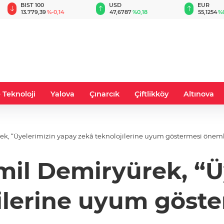
BIST 100
USD
EUR
13.779,39
%-0,14
47,6787
%0,18
55,1254
%
 Teknoloji
Yalova
Çınarcık
Çiftlikköy
Altınova
k, “Üyelerimizin yapay zekâ teknolojilerine uyum göstermesi öneml
il Demiryürek, “Ü
ilerine uyum göst