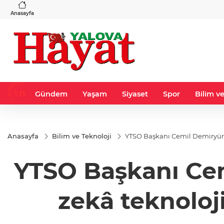
VND
GAU/TRY
3
%-0,22
0,0018
%0,32
6.660,55
%2,59
Anasayfa
Gündem
Yaşam
Siyaset
Spor
Bilim ve
Anasayfa
Bilim ve Teknoloji
YTSO Başkanı Cemil Demiryüre
YTSO Başkanı Cem
zekâ teknoloj