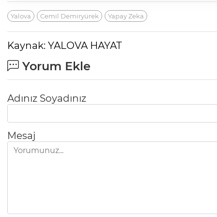
Yalova
Cemil Demiryürek
Yapay Zeka
Kaynak: YALOVA HAYAT
Yorum Ekle
Adınız Soyadınız
Mesaj