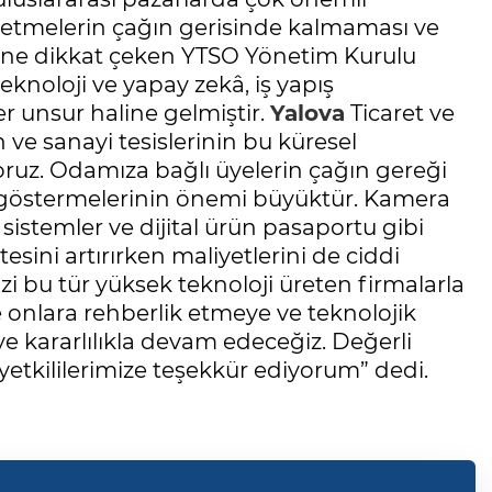
letmelerin çağın gerisinde kalmaması ve
ğine dikkat çeken YTSO Yönetim Kurulu
knoloji ve yapay zekâ, iş yapış
er unsur haline gelmiştir.
Yalova
Ticaret ve
 ve sanayi tesislerinin bu küresel
z. Odamıza bağlı üyelerin çağın gereği
m göstermelerinin önemi büyüktür. Kamera
 sistemler ve dijital ürün pasaportu gibi
esini artırırken maliyetlerini de ciddi
i bu tür yüksek teknoloji üreten firmalarla
 onlara rehberlik etmeye ve teknolojik
ye kararlılıkla devam edeceğiz. Değerli
t yetkililerimize teşekkür ediyorum” dedi.