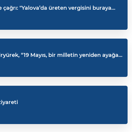
ergisini buraya
ürek, “19 Mayıs, bir milletin yeniden ayağa
iyareti