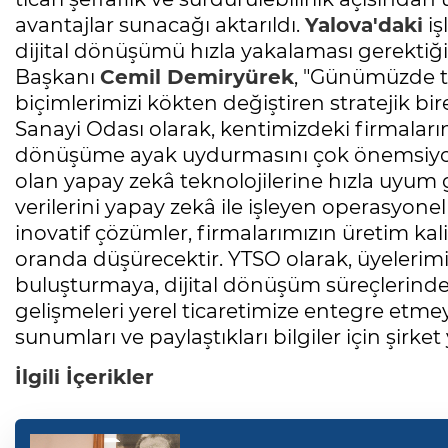
avantajlar sunacağı aktarıldı.
Yalova'daki
iş
dijital dönüşümü hızla yakalaması gerekti
Başkanı
Cemil Demiryürek
, "Günümüzde te
biçimlerimizi kökten değiştiren stratejik bir
Sanayi Odası olarak, kentimizdeki firmaların
dönüşüme ayak uydurmasını çok önemsiyoru
olan yapay zekâ teknolojilerine hızla uyu
verilerini yapay zekâ ile işleyen operasyonel
inovatif çözümler, firmalarımızın üretim kalit
oranda düşürecektir. YTSO olarak, üyelerimiz
buluşturmaya, dijital dönüşüm süreçlerinde
gelişmeleri yerel ticaretimize entegre etme
sunumları ve paylaştıkları bilgiler için şirke
İlgili İçerikler