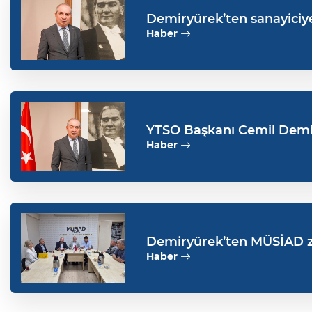
Demiryürek’ten sanayiciye çağrı: "Yalova’da üreten v
ödemeli"
Haber
YTSO Başkanı Cemil Demiry
kalkışının sembolüdür”
Haber
Demiryürek’ten MÜSİAD z
Haber